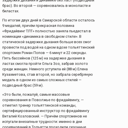
задержке дыхания и динамике без ласт (подводный
брас). Во второй — соревновались в моноласте и
биластах.
По итогам двух дней в Самарской области осталось
9 медалей, причём прекрасная половина
«Фридайвинг ТЛТ» полностью заняла пьедестал в
номинации «динамика в свободном стиле». В
статической задержке дыхания больше всех смог
провести под водой на одном вдохе тольяттинский
спортсмен Роман Попов — 6 минут и 22 секунды.
Пять бассейнов (125 м) на задержке дыхания в
ластах смогла пройти Ольга Зоз, забрав золото
среди женщин. Немного уступила ей (88 м) Елена
Кузахметова, став второй, но забрала серебряную
медаль в одном из самых сложных стилей —
подводный брас (59 м).
«Это были, пожалуй, самые массовые
соревнования в Поволжье по фридайвингу, —
отметил тренер тольяттинской команды,
сертифицированный инструктор по фридайвингу
Виталий Козловский. — Причём спортсменов не
испугали внезапные трудности: именно в дни
соревнований в Тольятти проходили сезонные