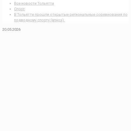
Все новости Тольятти
Спорт
В Тольятти прошли открытые региональные соревнования по
подводному спорту (апноэ).
20.05.2026