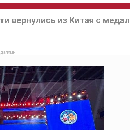
и вернулись из Китая с меда
едалями