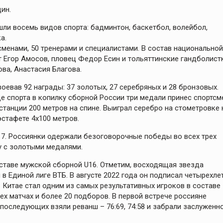
ин.
ли восемь видов спорта: бадминтон, баскетбол, волейбол,
а.
сменами, 50 тренерами и специалистами. В состав национальной
т Егор Амосов, пловец Федор Есин и тольяттинские гандболист
ва, Анастасия Благова.
оевав 92 награды: 37 золотых, 27 серебряных и 28 бронзовых.
е спорта в копилку сборной России три медали принес спортсм
станции 200 метров на спине. Выиграл серебро на стометровке 
стафете 4х100 метров.
7. Россиянки одержали безоговорочные победы во всех трех
лгу с золотыми медалями.
ставе мужской сборной U16. Отметим, восходящая звезда
в Единой лиге ВТБ. В августе 2022 года он подписал четырехле
 Китае стал одним из самых результативных игроков в составе
ех матчах и более 20 подборов. В первой встрече россияне
х последующих взяли реванш – 76:69, 74:58 и забрали заслуженн