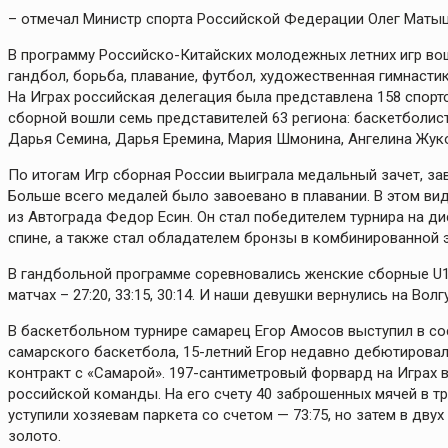
– отмечал Министр спорта Российской Федерации Олег Матыц
В программу Российско-Китайских молодежных летних игр вош
гандбол, борьба, плавание, футбол, художественная гимнастик
На Играх российская делегация была представлена 158 спорт
сборной вошли семь представителей 63 региона: баскетболис
Дарья Семина, Дарья Еремина, Мария Шмонина, Ангелина Жуко
По итогам Игр сборная России выиграла медальный зачет, зав
Больше всего медалей было завоевано в плавании. В этом вид
из Автограда Федор Есин. Он стал победителем турнира на ди
спине, а также стал обладателем бронзы в комбинированной э
В гандбольной программе соревновались женские сборные U1
матчах – 27:20, 33:15, 30:14. И наши девушки вернулись на Во
В баскетбольном турнире самарец Егор Амосов выступил в со
самарского баскетбола, 15-летний Егор недавно дебютировал 
контракт с «Самарой». 197-сантиметровый форвард на Играх в
российской команды. На его счету 40 заброшенных мячей в тр
уступили хозяевам паркета со счетом — 73:75, но затем в дву
золото.