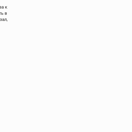
ва к
ть в
зал,