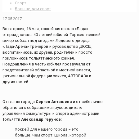
Спорт
Больше, чем спорт
17.05.2017
Во вторник, 16 мая, хоккейная школа «Лада»
отпраздновала 40-летний юбилей. Торжественный
вечер собрал под сводами Ледового дворца
«Лада-Арена» тренеров и руководство ДЮСШ,
воспитанников, их друзей, родителей и просто
поклонников тольяттинского хоккея.
Поздравления в честь юбилея прозвучали от
представителей областной и местной власти,
региональной федерации хоккея, АВТОВАЗа и
других гостей.
От главы города
Сергея Анташева
и от себя лично
обратился к собравшимся руководитель
управления физкультуры и спорта администрации
Тольятти
Александр Герунов
:
Хоккей для нашего города – это
больше, чем спорт. Школа, которой