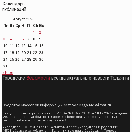
Календарь
публикаций
Август 2026
Пн
Вт
Ср
Чт
Пт
Сб
Вс
1
2
3
4
5
6
7
8
9
10
11
12
13
14
15
16
17
18
19
20
21
22
23
24
25
26
27
28
29
30
31
« Июл
Городские
Ведомости
всегда актуальные новости Тольятти
Средство массовой информации сетевое издание
vdmst.ru
Свидетельство о регистрации СМИ Эл № ФС77-79893 от 18.12.2020 г. выдано
Федеральной службой по надзору в сфере связи, информационных
технологий и массовых коммуникаций.
Учредитель: МБУ «Новости Тольятти» Адрес учредителя и редакции:
445011, Самарская область, г. Тольятти, площадь Свободы 4. Телефон