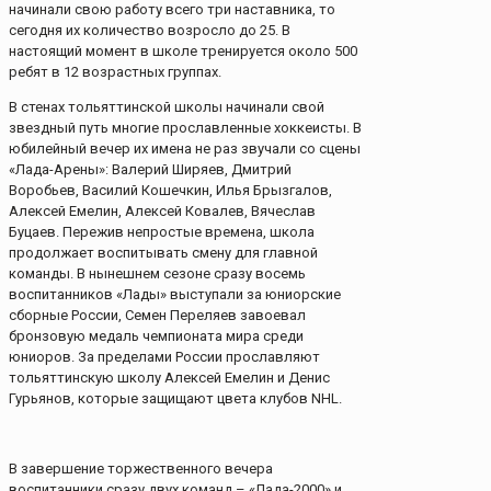
начинали свою работу всего три наставника, то
сегодня их количество возросло до 25. В
настоящий момент в школе тренируется около 500
ребят в 12 возрастных группах.
В стенах тольяттинской школы начинали свой
звездный путь многие прославленные хоккеисты. В
юбилейный вечер их имена не раз звучали со сцены
«Лада-Арены»: Валерий Ширяев, Дмитрий
Воробьев, Василий Кошечкин, Илья Брызгалов,
Алексей Емелин, Алексей Ковалев, Вячеслав
Буцаев. Пережив непростые времена, школа
продолжает воспитывать смену для главной
команды. В нынешнем сезоне сразу восемь
воспитанников «Лады» выступали за юниорские
сборные России, Семен Переляев завоевал
бронзовую медаль чемпионата мира среди
юниоров. За пределами России прославляют
тольяттинскую школу Алексей Емелин и Денис
Гурьянов, которые защищают цвета клубов NHL.
В завершение торжественного вечера
воспитанники сразу двух команд – «Лада-2000» и