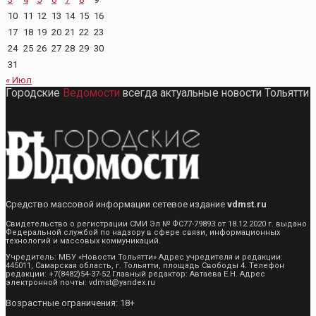
10
11
12
13
14
15
16
17
18
19
20
21
22
23
24
25
26
27
28
29
30
31
« Июл
Городские
Ведомости
всегда актуальные новости Тольятти
Средство массовой информации сетевое издание
vdmst.ru
Свидетельство о регистрации СМИ Эл № ФС77-79893 от 18.12.2020 г. выдано
Федеральной службой по надзору в сфере связи, информационных
технологий и массовых коммуникаций.
Учредитель: МБУ «Новости Тольятти» Адрес учредителя и редакции:
445011, Самарская область, г. Тольятти, площадь Свободы 4. Телефон
редакции: +7(8482)54-37-52 Главный редактор: Автаева Е.Н. Адрес
электронной почты: vdmst@yandex.ru
Возрастные ограничения: 18+