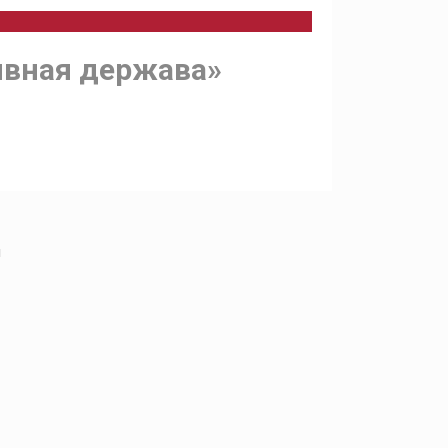
тивная держава»
й