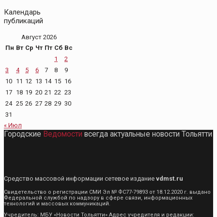
Календарь
публикаций
Август 2026
Пн
Вт
Ср
Чт
Пт
Сб
Вс
1
2
3
4
5
6
7
8
9
10
11
12
13
14
15
16
17
18
19
20
21
22
23
24
25
26
27
28
29
30
31
« Июл
Городские
Ведомости
всегда актуальные новости Тольятти
Средство массовой информации сетевое издание
vdmst.ru
Свидетельство о регистрации СМИ Эл № ФС77-79893 от 18.12.2020 г. выдано
Федеральной службой по надзору в сфере связи, информационных
технологий и массовых коммуникаций.
Учредитель: МБУ «Новости Тольятти» Адрес учредителя и редакции: