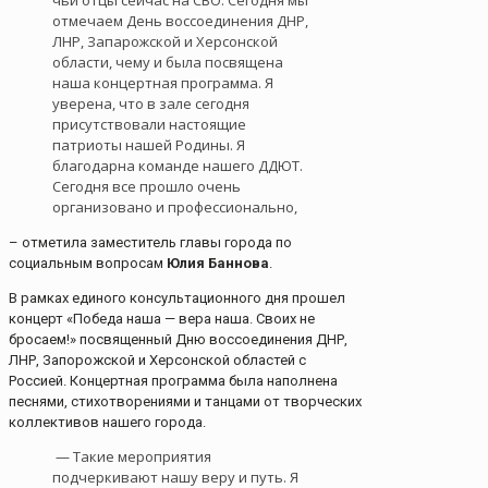
чьи отцы сейчас на СВО. Сегодня мы
отмечаем День воссоединения ДНР,
ЛНР, Запарожской и Херсонской
области, чему и была посвящена
наша концертная программа. Я
уверена, что в зале сегодня
присутствовали настоящие
патриоты нашей Родины. Я
благодарна команде нашего ДДЮТ.
Сегодня все прошло очень
организовано и профессионально,
– отметила заместитель главы города по
социальным вопросам
Юлия Баннова
.
В рамках единого консультационного дня прошел
концерт «Победа наша — вера наша. Своих не
бросаем!» посвященный Дню воссоединения ДНР,
ЛНР, Запорожской и Херсонской областей с
Россией. Концертная программа была наполнена
песнями, стихотворениями и танцами от творческих
коллективов нашего города.
— Такие мероприятия
подчеркивают нашу веру и путь. Я