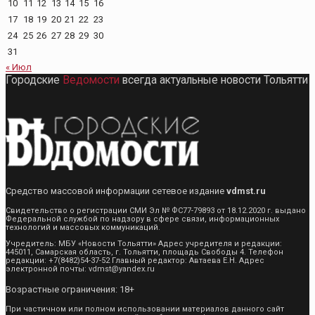
10
11
12
13
14
15
16
17
18
19
20
21
22
23
24
25
26
27
28
29
30
31
« Июл
Городские
Ведомости
всегда актуальные новости Тольятти
Средство массовой информации сетевое издание
vdmst.ru
Свидетельство о регистрации СМИ Эл № ФС77-79893 от 18.12.2020 г. выдано
Федеральной службой по надзору в сфере связи, информационных
технологий и массовых коммуникаций.
Учредитель: МБУ «Новости Тольятти» Адрес учредителя и редакции:
445011, Самарская область, г. Тольятти, площадь Свободы 4. Телефон
редакции: +7(8482)54-37-52 Главный редактор: Автаева Е.Н. Адрес
электронной почты: vdmst@yandex.ru
Возрастные ограничения: 18+
При частичном или полном использовании материалов данного сайт