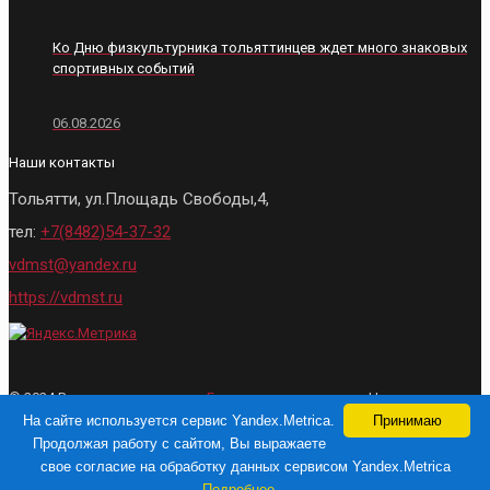
Ко Дню физкультурника тольяттинцев ждет много знаковых
спортивных событий
06.08.2026
Наши контакты
Тольятти, ул.Площадь Свободы,4,
тел:
+7(8482)54-37-32
vdmst@yandex.ru
https://vdmst.ru
© 2024 Все права защищены.
Городские ведомости
- Новости
Тольятти. При использовании материалов, активная ссылка на сайт
На сайте используется сервис Yandex.Metrica.
Принимаю
обязательна
Продолжая работу с сайтом, Вы выражаете
свое согласие на обработку данных сервисом Yandex.Metrica
Разработка и продвижение сайта
Подробнее...