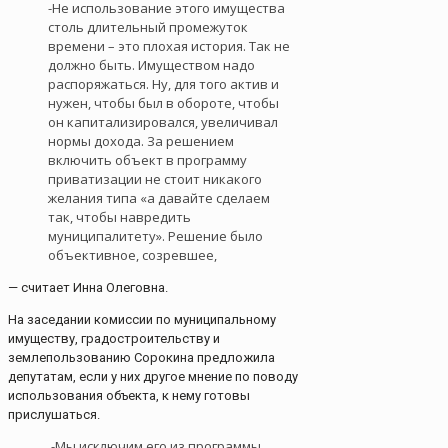
-Не использование этого имущества
столь длительный промежуток
времени – это плохая история. Так не
должно быть. Имуществом надо
распоряжаться. Ну, для того актив и
нужен, чтобы был в обороте, чтобы
он капитализировался, увеличивал
нормы дохода. За решением
включить объект в программу
приватизации не стоит никакого
желания типа «а давайте сделаем
так, чтобы навредить
муниципалитету». Решение было
объективное, созревшее,
— считает Инна Олеговна.
На заседании комиссии по муниципальному
имуществу, градостроительству и
землепользованию Сорокина предложила
депутатам, если у них другое мнение по поводу
использования объекта, к нему готовы
прислушаться.
-Мы исключим его из программы