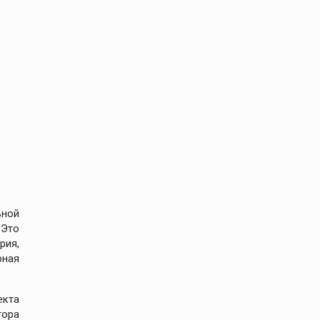
ьной
 Это
рия,
рная
екта
тора