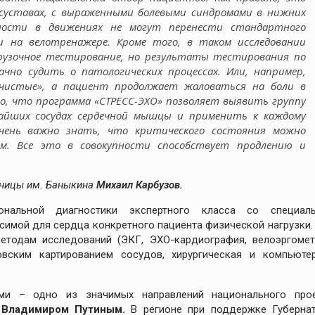
суставах, с выраженными болевыми синдромами в нижних
ности в движениях не могут перенести стандартного
и на велотренажере. Кроме того, в таком исследовании
узочное тестирование, но результаты тестирования по
чно судить о патологических процессах. Или, например,
«чистые», а пациент продолжает жаловаться на боли в
мо, что программа «СТРЕСС-ЭХО» позволяет выявить группу
чайших сосудах сердечной мышцы и применить к каждому
чень важно знать, что критического состояния можно
ям. Все это в совокупности способствует продлению и
ьницы им. Баныкина
Михаил Карбузов.
нальной диагностики экспертного класса со специал
имой для сердца конкретного пациента физической нагрузки.
тодам исследований (ЭКГ, ЭХО-кардиография, велоэргомет
вским картированием сосудов, хирургическая и компьюте
ями – одно из значимых направлений национального про
ы
Владимиром Путиным.
В регионе при поддержке Губерна