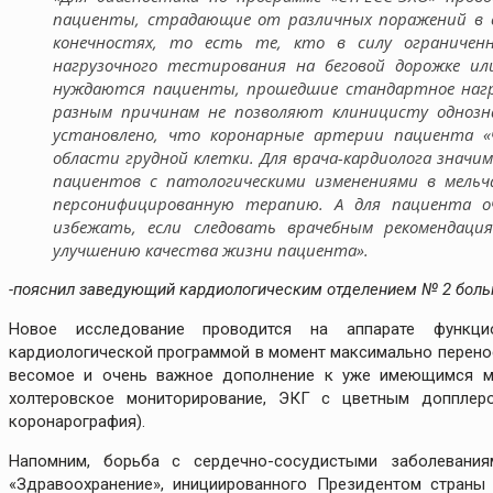
пациенты, страдающие от различных поражений в 
конечностях, то есть те, кто в силу ограничен
нагрузочного тестирования на беговой дорожке ил
нуждаются пациенты, прошедшие стандартное нагр
разным причинам не позволяют клиницисту однозна
установлено, что коронарные артерии пациента 
области грудной клетки. Для врача-кардиолога значи
пациентов с патологическими изменениями в мель
персонифицированную терапию. А для пациента о
избежать, если следовать врачебным рекомендаци
улучшению качества жизни пациента».
-пояснил заведующий кардиологическим отделением № 2 бол
Новое исследование проводится на аппарате функцио
кардиологической программой в момент максимально перенос
весомое и очень важное дополнение к уже имеющимся ме
холтеровское мониторирование, ЭКГ с цветным допплеро
коронарография).
Напомним, борьба с сердечно-сосудистыми заболевани
«Здравоохранение», инициированного Президентом стран