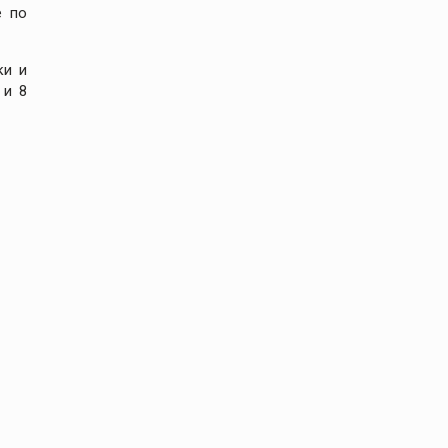
е по
ки и
 и 8