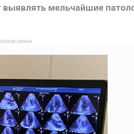
т выявлять мельчайшие патол
тологии сердца