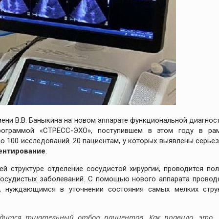
ени В.В. Баныкина на новом аппарате функциональной диагнос
программой «СТРЕСС-ЭХО», поступившем в этом году в ра
ло 100 исследований. 20 пациентам, у которых выявлены серье
ентирование
.
й структуре отделение сосудистой хирургии, проводится по
сосудистых заболеваний. С помощью нового аппарата провод
м, нуждающимся в уточнении состояния самых мелких стру
водится тщательный отбор пациентов. Как правило, это