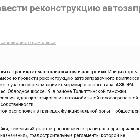
овести реконструкцию автозап
озаправочного комплекса
ия в Правила землепользования и застройки
. Инициатором
амерено провести реконструкцию автозаправочного комплекс
кс с участком реализации компримированного газа.
АЗК №4
с: Обводное шоссе,19, в районе Тольяттинской таможни.
зования: «для проектирования автомобильной газозаправочной
 собственности.
ток расположен в границах функциональной зоны – обществен
ки, земельный участок расположен в границах территориальн
назначения», градостроительные регламенты которой не