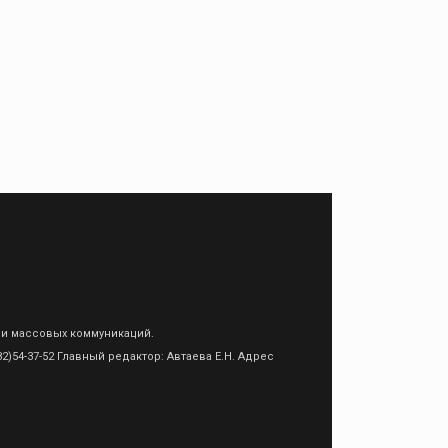
 и массовых коммуникаций.
)54-37-52 Главный редактор: Автаева Е.Н. Адрес