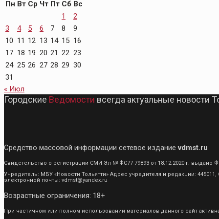
Пн
Вт
Ср
Чт
Пт
Сб
Вс
1
2
3
4
5
6
7
8
9
10
11
12
13
14
15
16
17
18
19
20
21
22
23
24
25
26
27
28
29
30
31
« Июл
Городские
Ведомости
всегда актуальные новости Т
Средство массовой информации сетевое издание
vdmst.ru
Свидетельство о регистрации СМИ Эл № ФС77-79893 от 18.12.2020 г. выдан
Учредитель: МБУ «Новости Тольятти» Адрес учредителя и редакции: 445011, С
электронной почты: vdmst@yandex.ru
Возрастные ограничения: 18+
При частичном или полном использовании материалов данного сайт активная