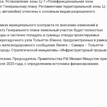
а. Установление зоны Ц-7 «Полифункциональная зона
т Генеральному плану. Регламентами территориальной зоны Ц-
, автомойки) отнесены к основным видам разрешенного
рамках муниципального контракта по внесению изменений в
екту Генерального плана земельный участок будет полностью
уры и частично попадать в границы отвода проектируемых
пересадочного узла Тольятти-Южное, предусмотренных в рамка
о железнодорожного сообщения Липяги – Самара – Тольятти-
город» Стратегической инициативы «Инфраструктурный прорыв»
езная, Председатель Правительства РФ Михаил Мишустин при
ле 2025 года, с определением источника финансирования.