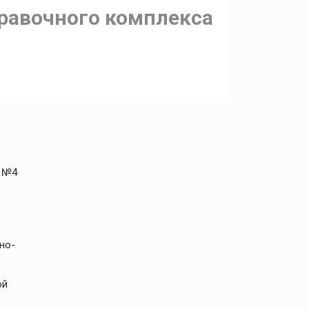
равочного комплекса
а №4
но-
ой