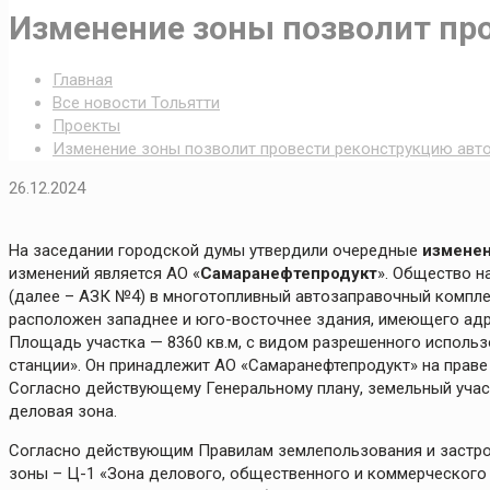
Изменение зоны позволит пр
Главная
Все новости Тольятти
Проекты
Изменение зоны позволит провести реконструкцию авт
26.12.2024
На заседании городской думы утвердили очередные
изменен
изменений является АО «
Самаранефтепродукт
». Общество н
(далее – АЗК №4) в многотопливный автозаправочный компле
расположен западнее и юго-восточнее здания, имеющего адре
Площадь участка — 8360 кв.м, с видом разрешенного исполь
станции». Он принадлежит АО «Самаранефтепродукт» на праве
Согласно действующему Генеральному плану, земельный учас
деловая зона.
Согласно действующим Правилам землепользования и застрой
зоны – Ц-1 «Зона делового, общественного и коммерческого 