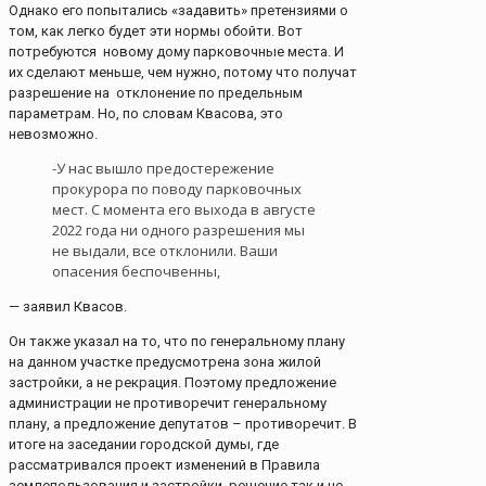
Однако его попытались «задавить» претензиями о
том, как легко будет эти нормы обойти. Вот
потребуются новому дому парковочные места. И
их сделают меньше, чем нужно, потому что получат
разрешение на отклонение по предельным
параметрам. Но, по словам Квасова, это
невозможно.
-У нас вышло предостережение
прокурора по поводу парковочных
мест. С момента его выхода в августе
2022 года ни одного разрешения мы
не выдали, все отклонили. Ваши
опасения беспочвенны,
— заявил Квасов.
Он также указал на то, что по генеральному плану
на данном участке предусмотрена зона жилой
застройки, а не рекрация. Поэтому предложение
администрации не противоречит генеральному
плану, а предложение депутатов – противоречит. В
итоге на заседании городской думы, где
рассматривался проект изменений в Правила
землепользования и застройки, решение так и не