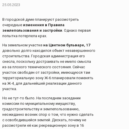
25.05.2023
В городской думе планируют рассмотреть
очередные
изменения в Правила
землепользования и застройки
. Однако первая
попытка потерпела крах.
На земельном участке
на Цветном бульваре, 17
довольно долго находился объект незавершенного
строительства. Городская администрация его
снесла, поскольку достраивать не имело смысла
из-за плохого технического состояния. Сейчас
участок свободен от застройки, имеющуюся там
территориальную зону Ж-6 планировали поменять
на Ж-4, для дальнейшей реализации данного
участка.
Но не тут-то было. На последнем заседании
комиссии по муниципальному имуществу,
градостроительству и землепользованию,
неожиданно возник спор о том, что нужно сделать
с освободившейся землей. Дескать, почему не
рассмотрели её как рекреационную зону в 16