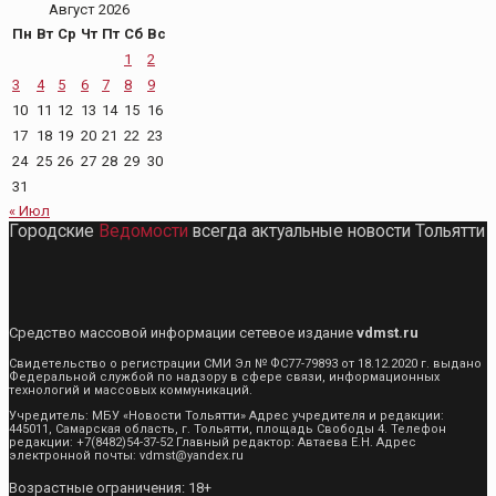
Август 2026
Пн
Вт
Ср
Чт
Пт
Сб
Вс
1
2
3
4
5
6
7
8
9
10
11
12
13
14
15
16
17
18
19
20
21
22
23
24
25
26
27
28
29
30
31
« Июл
Городские
Ведомости
всегда актуальные новости Тольятти
Средство массовой информации сетевое издание
vdmst.ru
Свидетельство о регистрации СМИ Эл № ФС77-79893 от 18.12.2020 г. выдано
Федеральной службой по надзору в сфере связи, информационных
технологий и массовых коммуникаций.
Учредитель: МБУ «Новости Тольятти» Адрес учредителя и редакции:
445011, Самарская область, г. Тольятти, площадь Свободы 4. Телефон
редакции: +7(8482)54-37-52 Главный редактор: Автаева Е.Н. Адрес
электронной почты: vdmst@yandex.ru
Возрастные ограничения: 18+