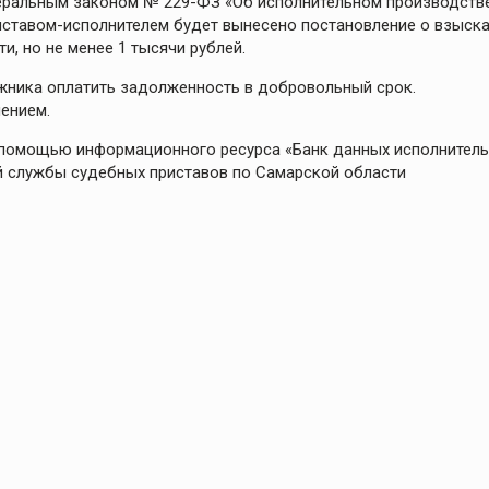
еральным законом № 229-ФЗ «Об исполнительном производстве
иставом-исполнителем будет вынесено постановление о взыск
, но не менее 1 тысячи рублей.
лжника оплатить задолженность в добровольный срок.
ением.
 помощью информационного ресурса «Банк данных исполнител
й службы судебных приставов по Самарской области