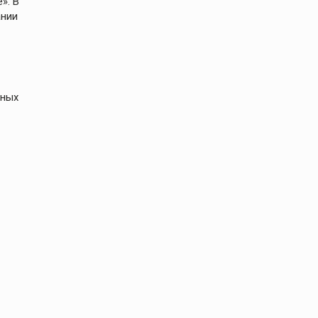
». В
ании
ьных