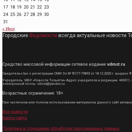
17
18
19
20
21
22
23
24
25
26
27
28
29
30
31
« Июл
Городские
Ведомости
всегда актуальные новости Т
Средство массовой информации сетевое издание
vdmst.ru
Свидетельство о регистрации СМИ Эл № ФС77-79893 от 18.12.2020 г. выдан
Учредитель: МБУ «Новости Тольятти» Адрес учредителя и редакции: 445011, С
электронной почты: vdmst@yandex.ru
Возрастные ограничения: 18+
При частичном или полном использовании материалов данного сайт активная
Все новости
Карта сайта
Политика в отношении обработки персональных данных