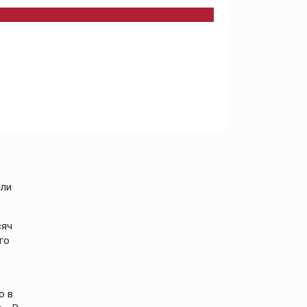
ыли
сяч
го
о в