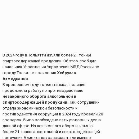
В 2024 году в Тольятти изъяли более 21 тонны
спиртосодержащей продукции. Об этом сообщил
начальник Управления Управления МВД России по
городу Тольятти полковник
Хейрулла
Ахмедханов
.
В прошедшем году тольяттинская полиция
продолжила работу по противодействию
незаконного оборота алкогольной и
спиртосодержащей продукции
. Так, сотрудники
отдела экономической безопасности и
противодействия коррупции в 2024 году провели 28
проверок. Было возбуждено пять уголовных дел в
данной сфере. Из незаконного оборота изъято
более 21 тонны алкогольной и спиртосодержащей
продукции.Ахмедханов рассказал, где именно