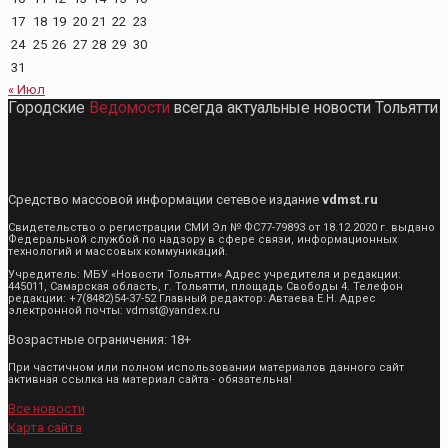
17
18
19
20
21
22
23
24
25
26
27
28
29
30
31
« Июл
Городские
Ведомости
всегда актуальные новости Тольятти
Средство массовой информации сетевое издание
vdmst.ru
Свидетельство о регистрации СМИ Эл № ФС77-79893 от 18.12.2020 г. выдано
Федеральной службой по надзору в сфере связи, информационных
технологий и массовых коммуникаций.
Учредитель: МБУ «Новости Тольятти» Адрес учредителя и редакции:
445011, Самарская область, г. Тольятти, площадь Свободы 4. Телефон
редакции: +7(8482)54-37-52 Главный редактор: Автаева Е.Н. Адрес
электронной почты: vdmst@yandex.ru
Возрастные ограничения: 18+
При частичном или полном использовании материалов данного сайт
активная ссылка на материал сайта - обязательна!
Все новости
Карта сайта