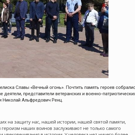
елиска Славы «Вечный огонь». Почтить память героев собрали
 деятели, представители ветеранских и военно-патриотически
ти Николай Альфредович Ренц.
их на защиту нас, нашей истории, нашей святой памяти,
 героизм наших воинов заслуживают не только самого
 и увековечивания в истории. У человека нет ничего более