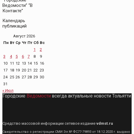
Ведомости” “В
Контакте”
Календарь
публикаций
Август 2026
Пн
Вт
Ср
Чт
Пт
Сб
Вс
1
2
3
4
5
6
7
8
9
10
11
12
13
14
15
16
17
18
19
20
21
22
23
24
25
26
27
28
29
30
31
« Июл
Городские
Ведомости
всегда актуальные новости Тольятти
Средство массовой информации сетевое издание
vdmst.ru
Свидетельство о регистрации СМИ Эл № ФС77-79893 от 18.12.2020 г. выдано