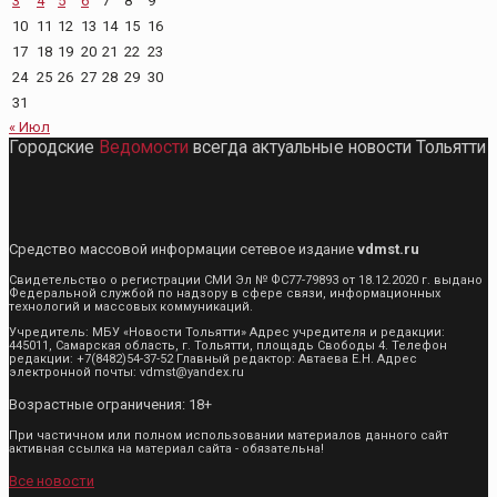
3
4
5
6
7
8
9
10
11
12
13
14
15
16
17
18
19
20
21
22
23
24
25
26
27
28
29
30
31
« Июл
Городские
Ведомости
всегда актуальные новости Тольятти
Средство массовой информации сетевое издание
vdmst.ru
Свидетельство о регистрации СМИ Эл № ФС77-79893 от 18.12.2020 г. выдано
Федеральной службой по надзору в сфере связи, информационных
технологий и массовых коммуникаций.
Учредитель: МБУ «Новости Тольятти» Адрес учредителя и редакции:
445011, Самарская область, г. Тольятти, площадь Свободы 4. Телефон
редакции: +7(8482)54-37-52 Главный редактор: Автаева Е.Н. Адрес
электронной почты: vdmst@yandex.ru
Возрастные ограничения: 18+
При частичном или полном использовании материалов данного сайт
активная ссылка на материал сайта - обязательна!
Все новости