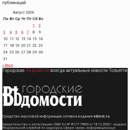
публикаций
Август 2026
Пн
Вт
Ср
Чт
Пт
Сб
Вс
1
2
3
4
5
6
7
8
9
10
11
12
13
14
15
16
17
18
19
20
21
22
23
24
25
26
27
28
29
30
31
« Июл
Городские
Ведомости
всегда актуальные новости Тольятти
Средство массовой информации сетевое издание
vdmst.ru
Свидетельство о регистрации СМИ Эл № ФС77-79893 от 18.12.2020 г. выдано
Федеральной службой по надзору в сфере связи, информационных