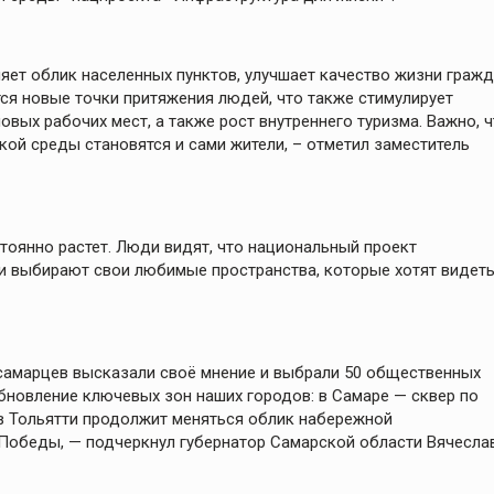
яет облик населенных пунктов, улучшает качество жизни граж
тся новые точки притяжения людей, что также стимулирует
овых рабочих мест, а также рост внутреннего туризма. Важно, 
ой среды становятся и сами жители, – отметил заместитель
тоянно растет. Люди видят, что национальный проект
ни выбирают свои любимые пространства, которые хотят видет
 самарцев высказали своё мнение и выбрали 50 общественных
обновление ключевых зон наших городов: в Самаре — сквер по
 в Тольятти продолжит меняться облик набережной
 Победы, — подчеркнул губернатор Самарской области Вячесла