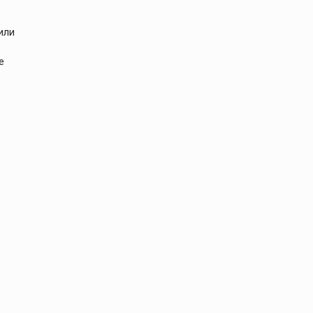
или
е