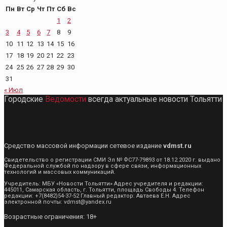
Пн
Вт
Ср
Чт
Пт
Сб
Вс
1
2
3
4
5
6
7
8
9
10
11
12
13
14
15
16
17
18
19
20
21
22
23
24
25
26
27
28
29
30
31
« Июл
Городские
Ведомости
всегда актуальные новости Тольятти
Средство массовой информации сетевое издание
vdmst.ru
Свидетельство о регистрации СМИ Эл № ФС77-79893 от 18.12.2020 г. выдано
Федеральной службой по надзору в сфере связи, информационных
технологий и массовых коммуникаций.
Учредитель: МБУ «Новости Тольятти» Адрес учредителя и редакции:
445011, Самарская область, г. Тольятти, площадь Свободы 4. Телефон
редакции: +7(8482)54-37-52 Главный редактор: Автаева Е.Н. Адрес
электронной почты: vdmst@yandex.ru
Возрастные ограничения: 18+