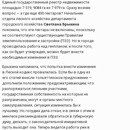
Единый государственный реестр недвижимости
площадью 7 519, 9084 га из 7 979 га. Сразу возник
вопрос — а где еще 400 гектаров? Начальник
отдела лесного хозяйства департамента
городского хозяйства
Светлана Брыкина
пояснила, что эти гектары не включены, поскольку
не соответствуют существующим Правилам
землепользования и застройки (ПЗЗ). Но в городе
проводилась работа над генпланом, и после того,
как он будет утвержден, можно будет внести
необходимые изменения в ПЗЗ.
Брыкина напомнила, что попытка внести изменения
в Лесной кодекс провалилась. Если бы в одну из
его статей внесли тольяттинское предложение —
дополнили положением, предусматривающим, что
распоряжаться лесными участками,
государственная собственность на которые не
разграничена, могут и органы местного
самоуправления, ситуация изменилась бы к
лучшему. Но госудма дала отказ, и в связи с этим в
минлесе рекомендовали обратиться в губернскую
думу, дескать, с законодательной инициативой
пусть выходит она. Теперь ведется работа уже в