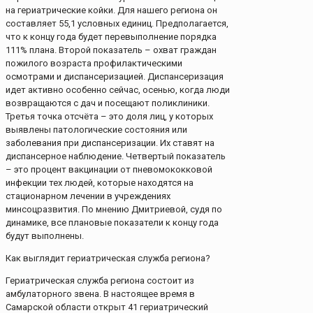
на гериатрические койки. Для нашего региона он
составляет 55,1 условных единиц. Предполагается,
что к концу года будет перевыполнение порядка
111% плана. Второй показатель – охват граждан
пожилого возраста профилактическими
осмотрами и диспансеризацией. Диспансеризация
идет активно особенно сейчас, осенью, когда люди
возвращаются с дач и посещают поликлиники.
Третья точка отсчёта – это доля лиц, у которых
выявлены патологические состояния или
заболевания при диспансеризации. Их ставят на
диспансерное наблюдение. Четвертый показатель
– это процент вакцинации от пневомококковой
инфекции тех людей, которые находятся на
стационарном лечении в учреждениях
минсоцразвития. По мнению Дмитриевой, судя по
динамике, все плановые показатели к концу года
будут выполнены.
Как выглядит гериатрическая служба региона?
Гериатрическая служба региона состоит из
амбулаторного звена. В настоящее время в
Самарской области открыт 41 гериатрический