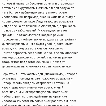
который является бессимптомным, и старческая
астения или хрупкость. Пожилые люди получают
чуть более углубленную анкету и некоторые
исследования, например, анализ кала на скрытую
кровь, делаются чаще. Лица старшего возраста
чаще посещают лечебные учреждения, обращаясь
по поводу заболеваний. Муравец призывает
граждан не отказываться, когда в рамках
посещения с иной целью им предлагается пройти и
диспансеризацию. Это будет удобно, сэкономит
время, и к тому же есть смысл постоянно
контролировать себя в плане риска возникновения
жизнеугрожающих состояний, так как на ранних
стадиях всё поддается лечению. Проходить
диспансеризацию можно в своей поликлинике.
Гериатрия — это часть медицинской науки, которая
оказывает помощь лицам пожилого возраста, у
которых есть синдром старческой астении. Он
характеризуется снижением всех функций
организма. И многократно увеличивает риск
неблагоприятного воздействия на организм
человека. Имеется высокий риск развития многих
заболеваний часто с неблагоприятным исходом.