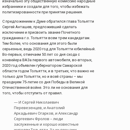
изначально эту общественную комиссию народные
избранники и создали для того, чтобы избежать
политизированности при принятии решения.
С предложением к Думе обратился глава Тольятти
Сергей Анташев, предложивший сделать
исключение и присвоить звание Почетного
гражданина г.о. Тольятти всем трем кандидатам.
Тем более, что основания для этого были
серьезные, ведь 2020 год для Тольятти юбилейный.
Во-первых, отмечаем 50 лет со дня схода с
конвейера ВАЗа первого автомобиля, во-вторых,
2020 год объявлен губернатором Самарской
области годом Тольятти, и в третьих, что важно не
только для Тольятти, но и всей страны – мы
празднуем 75-летие со дня Победы в Великой
Отечественной войне. Это ли не основания для
того, чтобы отступить от правил.
— И Сергей Николаевич
Перевезенцев, и Анатолий
Аркадьевич Огарков, и Александр
Сергеевич Фролов – люди
заслуженные и хорошо известные
жителям Тольятти. За их плечами