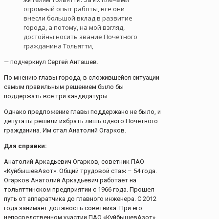
огромный опыт работы, все они
внесли большой вклад в развитие
города, а потому, на мой взгляд,
достойны носить звание Почетного
гражданина Тольятти,
— подчеркнул Сергей Анташев.
По мнению главы города, в сложившейся ситуации
самым правильным решением было бы
поддержать все три кандидатуры.
Однако предложение главы поддержано не было, и
депутаты решили избрать лишь одного Почетного
гражданина. Им стал Анатолий Огарков.
Для справки:
Анатолий Аркадьевич Огарков, советник ПАО
«КуйбышевАзот». Общий трудовой стаж – 54 года.
Огарков Анатолий Аркадьевич работает на
тольяттинском предприятии с 1966 года. Прошел
путь от аппаратчика до главного инженера. С 2012
года занимает должность советника. При его
непосредственном участии ПАО «КуйбышевАзот»