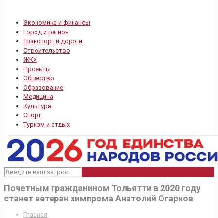
Экономика и финансы
Город и регион
Транспорт и дороги
Строительство
ЖКХ
Проекты
Общество
Образование
Медицина
Культура
Спорт
Туризм и отдых
Почетным гражданином Тольятти в 2020 году
станет ветеран химпрома Анатолий Огарков
Главная