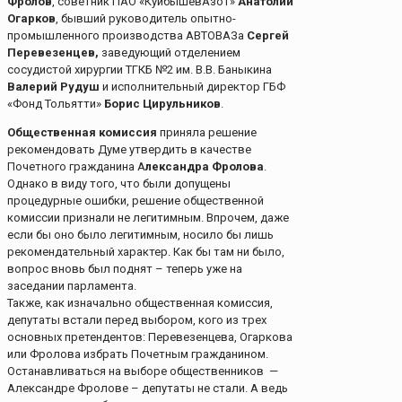
Фролов
, советник ПАО «КуйбышевАзот»
Анатолий
Огарков
, бывший руководитель опытно-
промышленного производства АВТОВАЗа
Сергей
Перевезенцев,
заведующий отделением
сосудистой хирургии ТГКБ №2 им. В.В. Баныкина
Валерий Рудуш
и исполнительный директор ГБФ
«Фонд Тольятти»
Борис Цирульников
.
Общественная комиссия
приняла решение
рекомендовать Думе утвердить в качестве
Почетного гражданина А
лександра Фролова
.
Однако в виду того, что были допущены
процедурные ошибки, решение общественной
комиссии признали не легитимным. Впрочем, даже
если бы оно было легитимным, носило бы лишь
рекомендательный характер. Как бы там ни было,
вопрос вновь был поднят – теперь уже на
заседании парламента.
Также, как изначально общественная комиссия,
депутаты встали перед выбором, кого из трех
основных претендентов: Перевезенцева, Огаркова
или Фролова избрать Почетным гражданином.
Останавливаться на выборе общественников —
Александре Фролове – депутаты не стали. А ведь