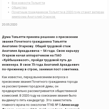
Все новости Тольятти
Общество
Почетным гражданином Тольятти в 2020 году станет ветеран
химпрома Анатолий Огарков
20.05.2020
Дума Тольятти приняла решение о присвоении
звания Почетного гражданина Тольятти
Анатолию Огаркову. Общий трудовой стаж
Анатолия Аркадьевича – 54 года. Свою карьеру
Огарков начал аппаратчиком на ПАО
«Куйбышевазот», пройдя трудовой путь до
инженера. В свои 73 года Анатолий Аркадьевич
по-прежнему в строю, занимая пост советника.
Как известно, перед вынесением вопроса о
присвоении звания Почетного гражданина города
на рассмотрение городской думы, он
предварительно рассматривается общественной
комиссией. В 2020 году на соискание звания было
выдвинуто пять кандидатур. Это заместитель
главного врача по онкологии ТГКБ № 5
Александр