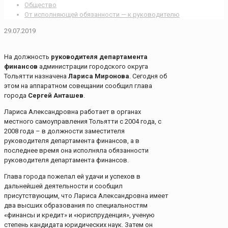
Общество
От исполняющей обязанности — к руководителю
29.07.2019
На должность
руководителя департамента
финансов
администрации городского округа
Тольятти назначена
Лариса Миронова
. Сегодня об
этом на аппаратном совещании сообщил глава
города
Сергей Анташев
.
Лариса Александровна работает в органах
местного самоуправления Тольятти с 2004 года, с
2008 года – в должности заместителя
руководителя департамента финансов, а в
последнее время она исполняла обязанности
руководителя департамента финансов.
Глава города пожелал ей удачи и успехов в
дальнейшей деятельности и сообщил
присутствующим, что Лариса Александровна имеет
два высших образования по специальностям
«финансы и кредит» и «юриспруденция», ученую
степень кандидата юридических наук. Затем он