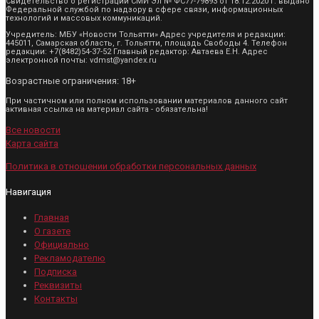
Свидетельство о регистрации СМИ Эл № ФС77-79893 от 18.12.2020 г. выдано
Федеральной службой по надзору в сфере связи, информационных
технологий и массовых коммуникаций.
Учредитель: МБУ «Новости Тольятти» Адрес учредителя и редакции:
445011, Самарская область, г. Тольятти, площадь Свободы 4. Телефон
редакции: +7(8482)54-37-52 Главный редактор: Автаева Е.Н. Адрес
электронной почты: vdmst@yandex.ru
Возрастные ограничения: 18+
При частичном или полном использовании материалов данного сайт
активная ссылка на материал сайта - обязательна!
Все новости
Карта сайта
Политика в отношении обработки персональных данных
Навигация
Главная
О газете
Официально
Рекламодателю
Подписка
Реквизиты
Контакты