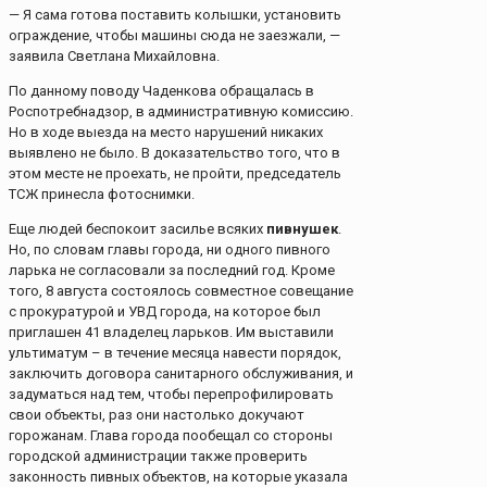
— Я сама готова поставить колышки, установить
ограждение, чтобы машины сюда не заезжали, —
заявила Светлана Михайловна.
По данному поводу Чаденкова обращалась в
Роспотребнадзор, в административную комиссию.
Но в ходе выезда на место нарушений никаких
выявлено не было. В доказательство того, что в
этом месте не проехать, не пройти, председатель
ТСЖ принесла фотоснимки.
Еще людей беспокоит засилье всяких
пивнушек
.
Но, по словам главы города, ни одного пивного
ларька не согласовали за последний год. Кроме
того, 8 августа состоялось совместное совещание
с прокуратурой и УВД города, на которое был
приглашен 41 владелец ларьков. Им выставили
ультиматум – в течение месяца навести порядок,
заключить договора санитарного обслуживания, и
задуматься над тем, чтобы перепрофилировать
свои объекты, раз они настолько докучают
горожанам. Глава города пообещал со стороны
городской администрации также проверить
законность пивных объектов, на которые указала