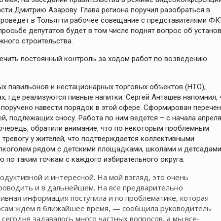
сти Дмитрию Азарову. Глава региона поручил разобраться в
проведет в Тольятти рабочее совещание с представителями ФК
росьбе депутатов будет в том числе поднят вопрос об устано
ного строительства.
печить постоянный контроль за ходом работ по возведению
ых павильонов и нестационарных торговых объектов (НТО),
х, где реализуются пивные напитки. Сергей Анташев напомнил, 
 поручено навести порядок в этой сфере. Сформирован перечен
 подлежащих сносу. Работа по ним ведется – с начала апреля
 очередь, обратили внимание, что по некоторым проблемным
 тревогу у жителей, что подтверждается коллективными
лкоголем рядом с детскими площадками, школами и детсадами
 по таким точкам с каждого избирательного округа.
одуктивной и интересной. На мой взгляд, это очень
роводить и в дальнейшем. На все предварительно
ивная информация поступила и по проблематике, которая
росам ждем в ближайшее время, — сообщила руководитель
сегодня задавалось много частных вопросов, а мы все-