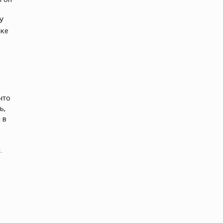
У
вке
что
ь,
 в
.