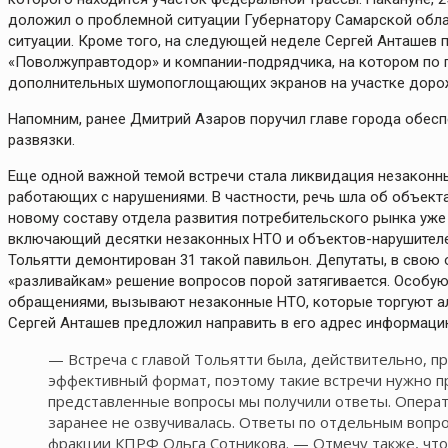
доложил о проблемной ситуации Губернатору Самарской обла
ситуации. Кроме того, на следующей неделе Сергей Анташев 
«Поволжуправтодор» и компании-подрядчика, на котором по п
дополнительных шумопоглощающих экранов на участке дорож
Напомним, ранее Дмитрий Азаров поручил главе города обес
развязки.
Еще одной важной темой встречи стала ликвидация незаконн
работающих с нарушениями. В частности, речь шла об объекта
новому составу отдела развития потребительского рынка уже
включающий десятки незаконных НТО и объектов-нарушителей,
Тольятти демонтирован 31 такой павильон. Депутаты, в свою
«разливайкам» решение вопросов порой затягивается. Особую
обращениями, вызывают незаконные НТО, которые торгуют а
Сергей Анташев предложил направить в его адрес информацию
— Встреча с главой Тольятти была, действительно, пр
эффективный формат, поэтому такие встречи нужно п
представленные вопросы мы получили ответы. Операт
заранее не озвучивалась. Ответы по отдельным воп
фракции КПРФ Ольга Сотникова. — Отмечу также, что 