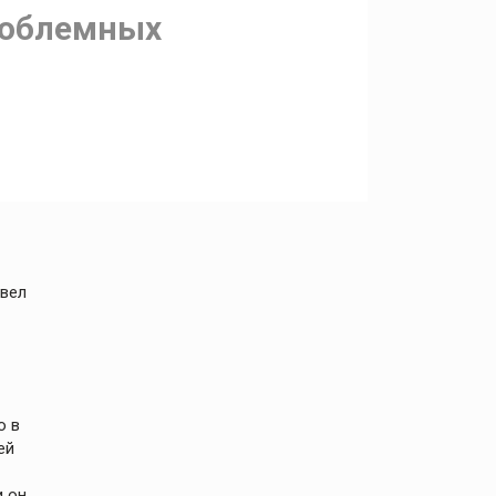
роблемных
вел
о в
ей
и он