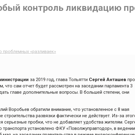
особый контроль ликвидацию п
ю проблемных «разливаек»
дминистрации
за 2019 год, глава Тольятти
Сергей Анташев
про
м, что сам отчет будет рассмотрен на заседании парламента 3
ать главе дополнительные вопросы. В большей степени, они
лий Воробьев обратили внимание, что установленное с 8 мая
е строительства развязки фактически не действует. Из-за этог
я серьезные пробки, что не добавляет удобства жителям. Серг
го транспорта установлено ФКУ «Поволжуправтодор», в ведении
25 мая, на заседании правительства в режиме видеоконференци