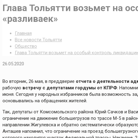
Глава Тольятти возьмет на 
«разливаек»
Главная
Все новости Тольятти
Общество
Глава Тольятти возьмет на особый контроль ликвидаци
26.05.2020
Во вторник, 26 мая, в преддверие
отчета о деятельности а
рабочую
встречу с депутатами гордумы от КПРФ
. Напомни
июня. Сегодня у народных избранников была возможность зад
основывались на обращениях жителей.
Так, депутаты от Комсомольского района Юрий Сачков и Васи
ограничение на движение большегрузов по трассе М-5 в район
направлении Жигулевска и обратно систематически образуютс
Анташев напомнил, что ограничение на проезд большегрузно
которого находится участок федеральной трассы. Накануне, 