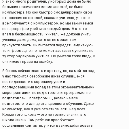
Я знаю много родителей, у которых дома не было
больших технических возможностей, не было
компьютера. Но они быстро смоделировали свои
отношения со школой, сказали учителю, у нас не
всё получается с компьютером, но мы занимаемся
по параграфам учебника каждый день. А кто-то
впал в беспомощность. Учитель же должен учить
ученика даже дома, хотя он не может там
присутствовать. Он пытается передать ему какую-
то информацию, но не может заставить ученика по
ту сторону экрана учиться. Но учителя тоже люди, и
они имеют право на ошибку.
Я боюсь сейчас впасть в критику, но, на мой взгляд,
у нас творится безобразие из-за случившейся
неожиданности с коронавирусом и
последовавшими вслед за этим ограничительными
мероприятиями: не подготовлены программы, не
подготовлены платформы. Далеко не всё
подготовлено для дистанционного обучения. Даже
компьютер, как я уже отметила, есть не у всех.
Кроме того, школа — это не только знания, это
школа Жизни. Там ребенок приобретает
социальные контакты, учится взаимодействовать,