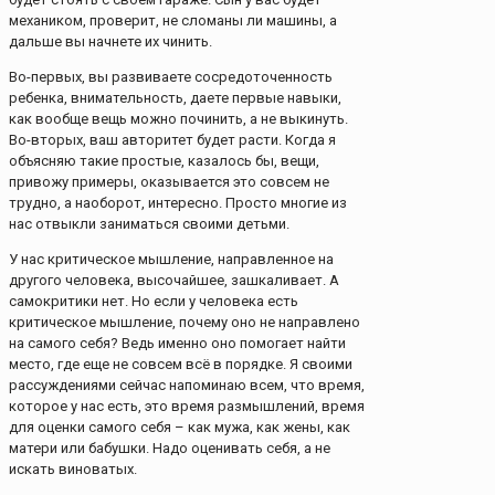
механиком, проверит, не сломаны ли машины, а
дальше вы начнете их чинить.
Во-первых, вы развиваете сосредоточенность
ребенка, внимательность, даете первые навыки,
как вообще вещь можно починить, а не выкинуть.
Во-вторых, ваш авторитет будет расти. Когда я
объясняю такие простые, казалось бы, вещи,
привожу примеры, оказывается это совсем не
трудно, а наоборот, интересно. Просто многие из
нас отвыкли заниматься своими детьми.
У нас критическое мышление, направленное на
другого человека, высочайшее, зашкаливает. А
самокритики нет. Но если у человека есть
критическое мышление, почему оно не направлено
на самого себя? Ведь именно оно помогает найти
место, где еще не совсем всё в порядке. Я своими
рассуждениями сейчас напоминаю всем, что время,
которое у нас есть, это время размышлений, время
для оценки самого себя – как мужа, как жены, как
матери или бабушки. Надо оценивать себя, а не
искать виноватых.