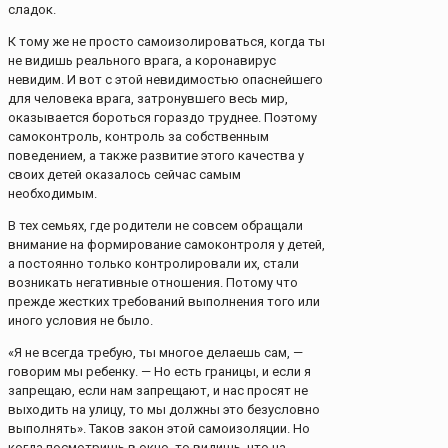
сладок.
К тому же не просто самоизолироваться, когда ты
не видишь реального врага, а коронавирус
невидим. И вот с этой невидимостью опаснейшего
для человека врага, затронувшего весь мир,
оказывается бороться гораздо труднее. Поэтому
самоконтроль, контроль за собственным
поведением, а также развитие этого качества у
своих детей оказалось сейчас самым
необходимым.
В тех семьях, где родители не совсем обращали
внимание на формирование самоконтроля у детей,
а постоянно только контролировали их, стали
возникать негативные отношения. Потому что
прежде жестких требований выполнения того или
иного условия не было.
«Я не всегда требую, ты многое делаешь сам, —
говорим мы ребенку. — Но есть границы, и если я
запрещаю, если нам запрещают, и нас просят не
выходить на улицу, то мы должны это безусловно
выполнять». Таков закон этой самоизоляции. Но
когда посмотришь в окно, то видишь, что на