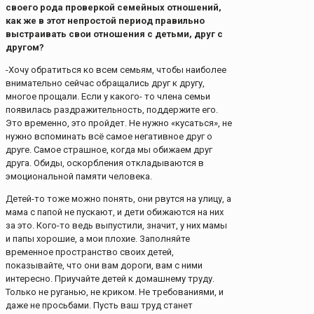
своего рода проверкой семейных отношений,
как же в этот непростой период правильно
выстраивать свои отношения с детьми, друг с
другом?
-Хочу обратиться ко всем семьям, чтобы наиболее
внимательно сейчас обращались друг к другу,
многое прощали. Если у какого- то члена семьи
появилась раздражительность, поддержите его.
Это временно, это пройдет. Не нужно «кусаться», не
нужно вспоминать всё самое негативное друг о
друге. Самое страшное, когда мы обижаем друг
друга. Обиды, оскорбления откладываются в
эмоциональной памяти человека.
Детей-то тоже можно понять, они рвутся на улицу, а
мама с папой не пускают, и дети обижаются на них
за это. Кого-то ведь выпустили, значит, у них мамы
и папы хорошие, а мои плохие. Заполняйте
временное пространство своих детей,
показывайте, что они вам дороги, вам с ними
интересно. Приучайте детей к домашнему труду.
Только не руганью, не криком. Не требованиями, и
даже не просьбами. Пусть ваш труд станет