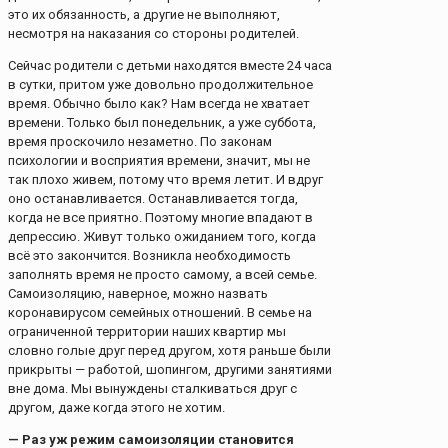
это их обязанность, а другие не выполняют,
несмотря на наказания со стороны родителей.
Сейчас родители с детьми находятся вместе 24 часа
в сутки, притом уже довольно продолжительное
время. Обычно было как? Нам всегда не хватает
времени. Только был понедельник, а уже суббота,
время проскочило незаметно. По законам
психологии и восприятия времени, значит, мы не
так плохо живем, потому что время летит. И вдруг
оно останавливается. Останавливается тогда,
когда не все приятно. Поэтому многие впадают в
депрессию. Живут только ожиданием того, когда
всё это закончится. Возникла необходимость
заполнять время не просто самому, а всей семье.
Самоизоляцию, наверное, можно назвать
коронавирусом семейных отношений. В семье на
ограниченной территории наших квартир мы
словно голые друг перед другом, хотя раньше были
прикрыты — работой, шопингом, другими занятиями
вне дома. Мы вынуждены сталкиваться друг с
другом, даже когда этого не хотим.
— Раз уж режим самоизоляции становится