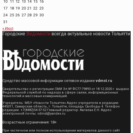
10
11
12
13
14
15
16
17
18
19
20
21
22
23
24
25
26
27
28
29
30
31
« Июл
Городские
Ведомости
всегда актуальные новости Тольятти
Средство массовой информации сетевое издание
vdmst.ru
Свидетельство о регистрации СМИ Эл № ФС77-79893 от 18.12.2020 г. выдано
Федеральной службой по надзору в сфере связи, информационных
технологий и массовых коммуникаций.
Учредитель: МБУ «Новости Тольятти» Адрес учредителя и редакции:
445011, Самарская область, г. Тольятти, площадь Свободы 4. Телефон
редакции: +7(8482)54-37-52 Главный редактор: Автаева Е.Н. Адрес
электронной почты: vdmst@yandex.ru
Возрастные ограничения: 18+
При частичном или полном использовании материалов данного сайт