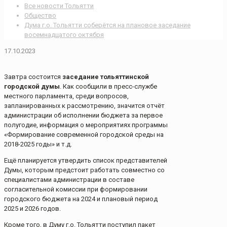
Все новости Тольятти
Общество
Дума г.о. Тольятти соберётся на плановое заседание
восемнадцатого октября
17.10.2023
Завтра состоится
заседание тольяттинской
городской думы
. Как сообщили в пресс-службе
местного парламента, среди вопросов,
запланированных к рассмотрению, значится отчёт
администрации об исполнении бюджета за первое
полугодие, информация о мероприятиях программы
«Формирование современной городской среды на
2018-2025 годы» и т.д.
Ещё планируется утвердить список представителей
Думы, которым предстоит работать совместно со
специалистами администрации в составе
согласительной комиссии при формировании
городского бюджета на 2024 и плановый период
2025 и 2026 годов.
Кроме того, в Думу г.о. Тольятти поступил пакет