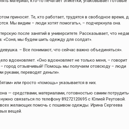
лять материал, кто-то печатает этикетки, упаковывает готовые
том приносят. Те, кто работает, трудятся в свободное время, 
тся. Мы видим – люди хотят помогать», – подчеркнула она.
ерскую после занятий в университете. Рассказывает, что неда
а: «Соня, мы будем шить одежду для солдат».
 девушка. – Все понимают, что сейчас важно объединяться».
ело вдохновляет. «Оно вдохновляет не только меня, – говорит
ти – город отзывчивый! Помощь мы получаем отовсюду – люди
и руками, переводят деньги».
бятам» или просто «помощь» указывается в них.
она — средствами, материалами, готовностью самим потрудить
ужно связаться по телефону 89272120695 с Юлией Реутовой.
и всех желающих помочь с пошивом одежды. Ирина Сергеева
овых вещей.