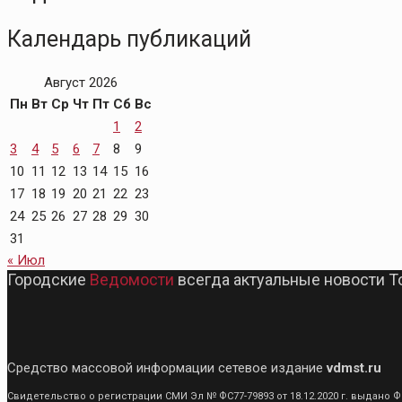
Календарь публикаций
Август 2026
Пн
Вт
Ср
Чт
Пт
Сб
Вс
1
2
3
4
5
6
7
8
9
10
11
12
13
14
15
16
17
18
19
20
21
22
23
24
25
26
27
28
29
30
31
« Июл
Городские
Ведомости
всегда актуальные новости Т
Средство массовой информации сетевое издание
vdmst.ru
Свидетельство о регистрации СМИ Эл № ФС77-79893 от 18.12.2020 г. выдан