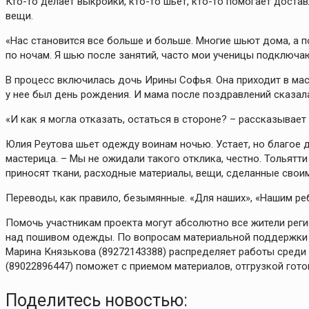
Кто-то делает выкройки, кто-то шьет, кто-то помогает достав
вещи.
«Нас становится все больше и больше. Многие шьют дома, а по
по ночам. Я шью после занятий, часто мои ученицы подключаю
В процесс включилась дочь Ирины Софья. Она приходит в маст
у нее был день рождения. И мама после поздравлений сказал
«И как я могла отказать, остаться в стороне? – рассказывает
Юлия Реутова шьет одежду воинам ночью. Устает, но благое д
мастерица. – Мы не ожидали такого отклика, честно. Тольят
приносят ткани, расходные материалы, вещи, сделанные своим
Переводы, как правило, безымянные. «Для наших», «Нашим ре
Помочь участникам проекта могут абсолютно все жители реги
над пошивом одежды. По вопросам материальной поддержки н
Марина Князькова (89272143388) распределяет работы сред
(89022896447) поможет с приемом материалов, отгрузкой гот
Поделитесь новостью: