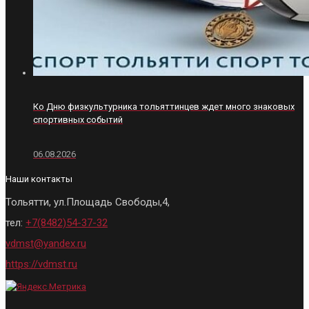
Ко Дню физкультурника тольяттинцев ждет много знаковых
спортивных событий
06.08.2026
Наши контакты
Тольятти, ул.Площадь Свободы,4,
тел:
+7(8482)54-37-32
vdmst@yandex.ru
https://vdmst.ru