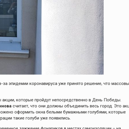
з-за эпидемии коронавируса уже принято решение, что массов
ны акции, которые пройдут непосредственно в День Победы.
ннова
считает, что они должны объединить весь город. Это ак
дложено оформить окна белыми бумажными голубями, которые
рации такие голуби уже появились.
ременное зажжение фонариков в местах самоизоляции – на