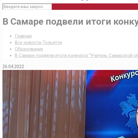
В Самаре подвели итоги конку
Главная
Все новости Тольятти
Образование
В Самаре подвели итоги конкурса “Учитель Самарской о
26.04.2022