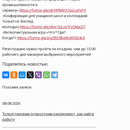
промышленности и
сервису»
https://forms.gle/nkYjPNWG7qoLaYvF9
-Конференция для учащихся школ и колледжей
Тольятти: Взгляд
молодых
https://forms.gle/dmr7s2Jq1FvCMaZi7
-Интеллектуальная игра «Что? Где?
Когда?»
https://forms.gle/pgZRS9bxWqRfd34v5
⠀
Регистрацию нужно пройти не позднее, чем до 15.00
рабочего дня накануне выбранного мероприятия!
Поделитесь новостью:
Похожие записи
08.08.2026
Тольяттинским подросткам разъясняют, как найти
работу