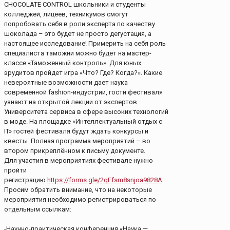
CHOCOLATE СONTROL школьники и студенты
колледжей, лицеев, техникумов смогут
попробовать себя в роли эксперта по качеству
шоколада – это будет не просто дегустация, а
настоящее исследование! Примерить на себя роль
специалиста таможни можно будет на мастер-
классе «Таможенный контроль». Для юных
эрудитов пройдет игра «Что? Где? Когда?». Какие
невероятные возможности дает наука
современной fashion-индустрии, гости фестиваля
узнают на открытой лекции от экспертов
Университета сервиса в сфере высоких технологий
в моде. На площадке «Интеллектуальный отдых с
IT» гостей фестиваля будут ждать конкурсы и
квесты. Полная программа мероприятий – во
втором прикреплённом к письму документе.
Для участия в мероприятиях фестивале нужно
пройти
регистрацию
https://forms.gle/2qFfsm8snjoa9828A
Просим обратить внимание, что на некоторые
мероприятия необходимо регистрироваться по
отдельным ссылкам:
⠀
-Научно-практическая конференция «Наука —