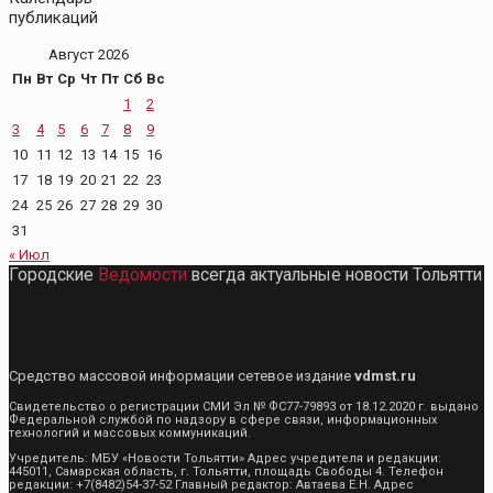
публикаций
Август 2026
Пн
Вт
Ср
Чт
Пт
Сб
Вс
1
2
3
4
5
6
7
8
9
10
11
12
13
14
15
16
17
18
19
20
21
22
23
24
25
26
27
28
29
30
31
« Июл
Городские
Ведомости
всегда актуальные новости Тольятти
Средство массовой информации сетевое издание
vdmst.ru
Свидетельство о регистрации СМИ Эл № ФС77-79893 от 18.12.2020 г. выдано
Федеральной службой по надзору в сфере связи, информационных
технологий и массовых коммуникаций.
Учредитель: МБУ «Новости Тольятти» Адрес учредителя и редакции:
445011, Самарская область, г. Тольятти, площадь Свободы 4. Телефон
редакции: +7(8482)54-37-52 Главный редактор: Автаева Е.Н. Адрес