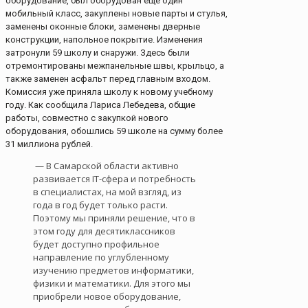
оборудование, был оборудован еще один
мобильный класс, закуплены новые парты и стулья,
заменены оконные блоки, заменены дверные
конструкции, напольное покрытие. Изменения
затронули 59 школу и снаружи. Здесь были
отремонтированы межпанельные швы, крыльцо, а
также заменен асфальт перед главным входом.
Комиссия уже приняла школу к новому учебному
году. Как сообщила Лариса Лебедева, общие
работы, совместно с закупкой нового
оборудования, обошлись 59 школе на сумму более
31 миллиона рублей.
— В Самарской области активно
развивается IT-сфера и потребность
в специалистах, на мой взгляд, из
года в год будет только расти.
Поэтому мы приняли решение, что в
этом году для десятиклассников
будет доступно профильное
направление по углубленному
изучению предметов информатики,
физики и математики. Для этого мы
приобрели новое оборудование,