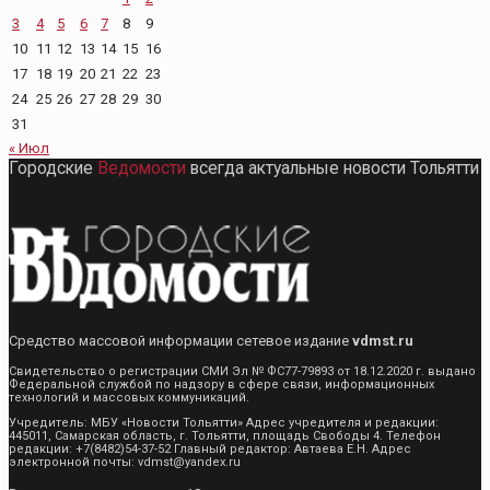
3
4
5
6
7
8
9
10
11
12
13
14
15
16
17
18
19
20
21
22
23
24
25
26
27
28
29
30
31
« Июл
Городские
Ведомости
всегда актуальные новости Тольятти
Средство массовой информации сетевое издание
vdmst.ru
Свидетельство о регистрации СМИ Эл № ФС77-79893 от 18.12.2020 г. выдано
Федеральной службой по надзору в сфере связи, информационных
технологий и массовых коммуникаций.
Учредитель: МБУ «Новости Тольятти» Адрес учредителя и редакции:
445011, Самарская область, г. Тольятти, площадь Свободы 4. Телефон
редакции: +7(8482)54-37-52 Главный редактор: Автаева Е.Н. Адрес
электронной почты: vdmst@yandex.ru