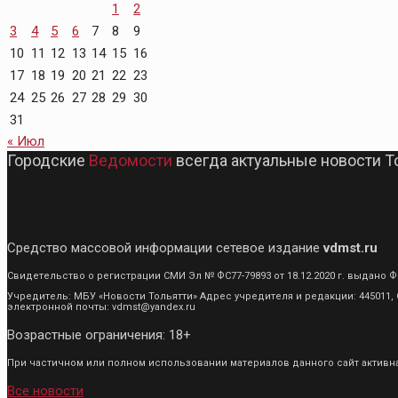
1
2
3
4
5
6
7
8
9
10
11
12
13
14
15
16
17
18
19
20
21
22
23
24
25
26
27
28
29
30
31
« Июл
Городские
Ведомости
всегда актуальные новости Т
Средство массовой информации сетевое издание
vdmst.ru
Свидетельство о регистрации СМИ Эл № ФС77-79893 от 18.12.2020 г. выдан
Учредитель: МБУ «Новости Тольятти» Адрес учредителя и редакции: 445011, С
электронной почты: vdmst@yandex.ru
Возрастные ограничения: 18+
При частичном или полном использовании материалов данного сайт активная
Все новости