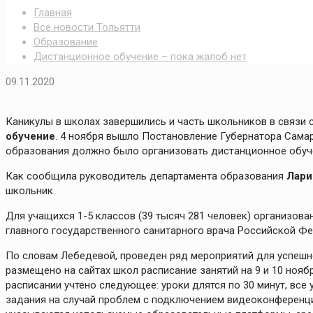
Главная
Все новости Тольятти
Образование
Дистанционное обучение – пока жалоб нет
09.11.2020
Каникулы в школах завершились и часть школьников в связи
обучение
. 4 ноября вышло Постановление Губернатора Самар
образования должно было организовать дистанционное обуче
Как сообщила руководитель департамента образования
Лари
школьник.
Для учащихся 1-5 классов (39 тысяч 281 человек) организов
главного государственного санитарного врача Российской Ф
По словам Лебедевой, проведен ряд мероприятий для успешн
размещено на сайтах школ расписание занятий на 9 и 10 нояб
расписании учтено следующее: уроки длятся по 30 минут, все
задания на случай проблем с подключением видеоконференций