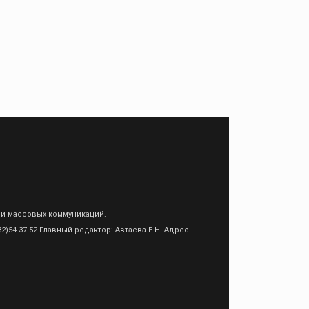
 и массовых коммуникаций.
)54-37-52 Главный редактор: Автаева Е.Н. Адрес