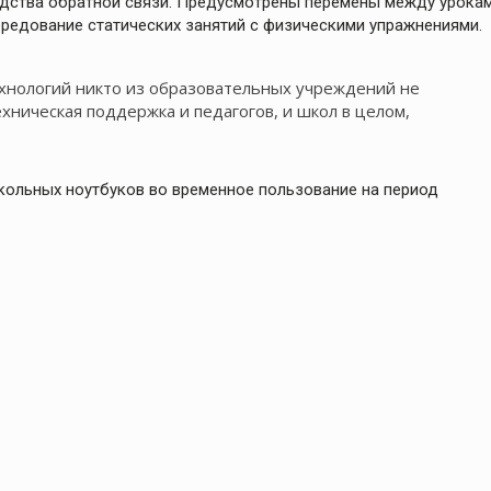
дства обратной связи. Предусмотрены перемены между урока
ередование статических занятий с физическими упражнениями.
хнологий никто из образовательных учреждений не
хническая поддержка и педагогов, и школ в целом,
кольных ноутбуков во временное пользование на период