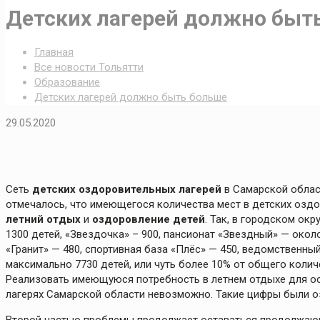
Детских лагерей должно быт
Главная
Все новости Тольятти
Образование
Детских лагерей должно быть больше
29.05.2020
Сеть
детских оздоровительных лагерей
в Самарской област
отмечалось, что имеющегося количества мест в детских оздо
летний отдых
и
оздоровление детей
. Так, в городском ок
1300 детей, «Звездочка» – 900, пансионат «Звездный» — окол
«Гранит» — 480, спортивная база «Плёс» — 450, ведомственный
максимально 7730 детей, или чуть более 10% от общего колич
Реализовать имеющуюся потребность в летнем отдыхе для ос
лагерях Самарской области невозможно. Такие цифры были о