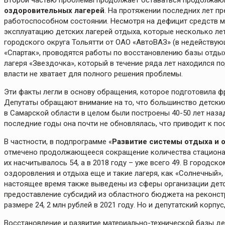
Второй частью проблемы продолжает оставаться продолжа
оздоровительных лагерей
. На протяжении последних лет 
работоспособном состоянии. Несмотря на дефицит средств м
эксплуатацию детских лагерей отдыха, которые несколько л
городского округа Тольятти от ОАО «АвтоВАЗ» (в недействую
«Спартак», проводятся работы по восстановлению базы отды
лагеря «Звездочка», который в течение ряда лет находился п
власти не хватает для полного решения проблемы.
Эти факты легли в основу обращения, которое подготовила ф
Депутаты обращают внимание на то, что большинство детских 
в Самарской области в целом были построены 40-50 лет назад
последние годы она почти не обновлялась, что приводит к п
В частности, в подпрограмме «
Развитие системы отдыха и 
отмечено продолжающееся сокращение количества стационарн
их насчитывалось 54, а в 2018 году – уже всего 49. В городс
оздоровления и отдыха еще и такие лагеря, как «Солнечный», 
настоящее время также выведены из сферы организации детс
предоставление субсидий из областного бюджета на реконст
размере 24, 2 млн рублей в 2021 году. Но и депутатский корпу
Восстановление и развитие материально-технической базы де