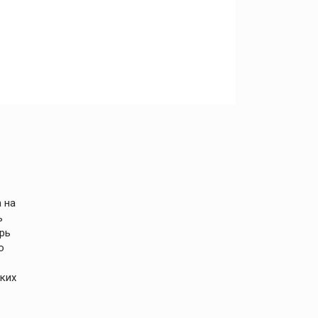
 на
ь
рь
о
ких