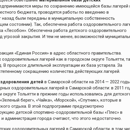
ющееся обветшание
материальной базы детских
предпринимаются меры по сохранению имеющейся базы лагерей 
естного бюджета, проводятся работы по введению в
ет назад были переданы в муниципальную собственность
щем состоянии). Так, обеспечена работа оздоровительного лаг
ха «Лесобон». Обеспечена работа детского оздоровительного
од угрозой закрытия. И тем не менее, возможностей муниципаль
ракция «Единая Россия» в адрес областного правительства.
оздоровительных лагерей как в городском округе Тольятти, та
. В процессе длительной эксплуатации их база устарела. За
остепенному сокращению количества действующих лагерей.
оздоровления детей
в Самарской области на 2014 — 2022 год
ых оздоровительных лагерей в Самарской области: в 2011 го
ком округе Тольятти в прежние годы использовались для детског
«Зеленый берег», «Чайка», «Морской», «Спутник», которые в
кого отдыха. В этой подпрограмме предусмотрено
рукцию детской спортивно-оздоровительной базы «Плес» в
с, и администрация города считают, что этого недостаточно.
тских оздоровительных лагерей в Самарской области, в том чи