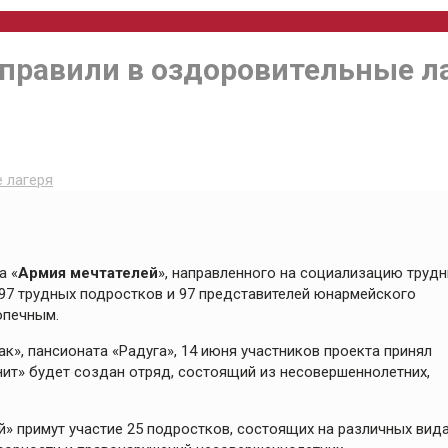
правили в оздоровительные л
 лагеря
а «
Армия мечтателей
», направленного на социализацию труд
 97 трудных подростков и 97 представителей юнармейского
опечным.
к», пансионата «Радуга», 14 июня участников проекта принял
анит» будет создан отряд, состоящий из несовершеннолетних,
ей» примут участие 25 подростков, состоящих на различных вид