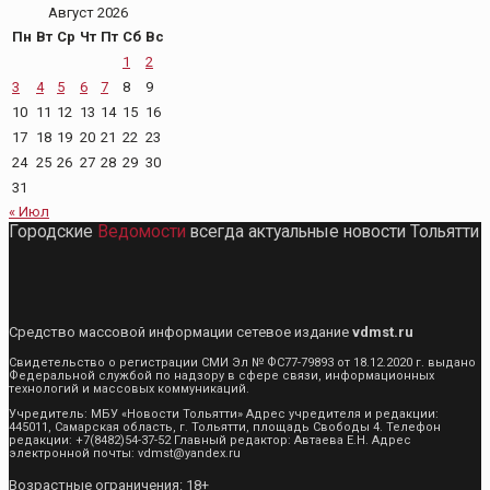
Август 2026
Пн
Вт
Ср
Чт
Пт
Сб
Вс
1
2
3
4
5
6
7
8
9
10
11
12
13
14
15
16
17
18
19
20
21
22
23
24
25
26
27
28
29
30
31
« Июл
Городские
Ведомости
всегда актуальные новости Тольятти
Средство массовой информации сетевое издание
vdmst.ru
Свидетельство о регистрации СМИ Эл № ФС77-79893 от 18.12.2020 г. выдано
Федеральной службой по надзору в сфере связи, информационных
технологий и массовых коммуникаций.
Учредитель: МБУ «Новости Тольятти» Адрес учредителя и редакции:
445011, Самарская область, г. Тольятти, площадь Свободы 4. Телефон
редакции: +7(8482)54-37-52 Главный редактор: Автаева Е.Н. Адрес
электронной почты: vdmst@yandex.ru
Возрастные ограничения: 18+