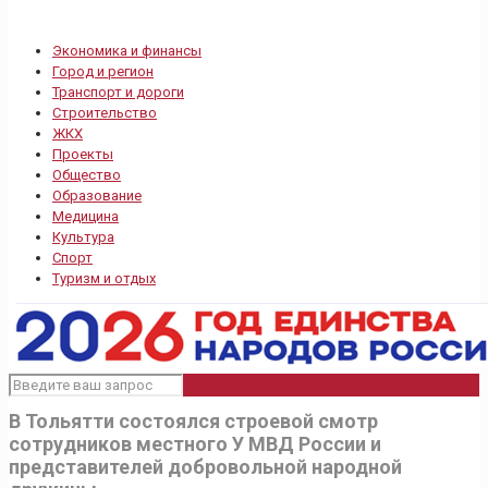
Экономика и финансы
Город и регион
Транспорт и дороги
Строительство
ЖКХ
Проекты
Общество
Образование
Медицина
Культура
Спорт
Туризм и отдых
В Тольятти состоялся строевой смотр
сотрудников местного У МВД России и
представителей добровольной народной