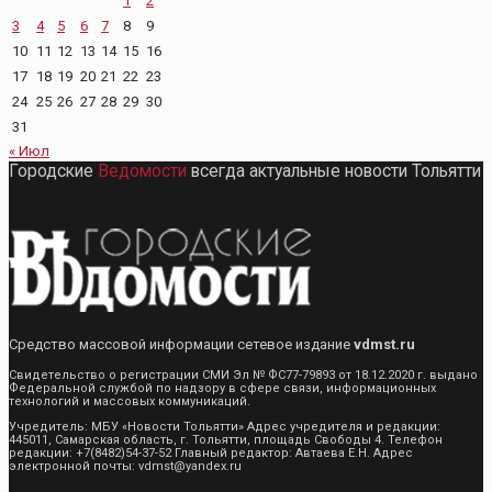
1
2
3
4
5
6
7
8
9
10
11
12
13
14
15
16
17
18
19
20
21
22
23
24
25
26
27
28
29
30
31
« Июл
Городские
Ведомости
всегда актуальные новости Тольятти
Средство массовой информации сетевое издание
vdmst.ru
Свидетельство о регистрации СМИ Эл № ФС77-79893 от 18.12.2020 г. выдано
Федеральной службой по надзору в сфере связи, информационных
технологий и массовых коммуникаций.
Учредитель: МБУ «Новости Тольятти» Адрес учредителя и редакции:
445011, Самарская область, г. Тольятти, площадь Свободы 4. Телефон
редакции: +7(8482)54-37-52 Главный редактор: Автаева Е.Н. Адрес
электронной почты: vdmst@yandex.ru