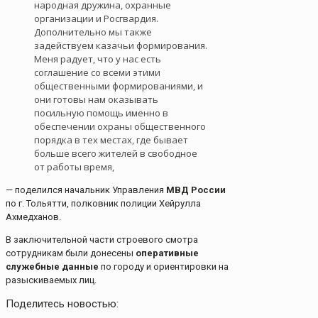
народная дружина, охранные
организации и Росгвардия.
Дополнительно мы также
задействуем казачьи формирования.
Меня радует, что у нас есть
соглашение со всеми этими
общественными формированиями, и
они готовы нам оказывать
посильную помощь именно в
обеспечении охраны общественного
порядка в тех местах, где бывает
больше всего жителей в свободное
от работы время,
— поделился начальник Управления
МВД России
по г. Тольятти, полковник полиции Хейрулла
Ахмедханов.
В заключительной части строевого смотра
сотрудникам были донесены
оперативные
служебные данные
по городу и ориентировки на
разыскиваемых лиц.
Поделитесь новостью: