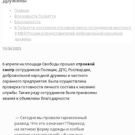
дружины
Главная
Все новости Тольятти
Безопасность
В Тольятти состоялся строевой смотр сотрудников местного
У МВД России и представителей добровольной народной
дружины
10.04.2023
6 апреля на площади Свободы прошел
строевой
смотр
сотрудников Полиции, ДПС, Росгвардии,
добровольной народной дружины и частного
охранного предприятия. Была осуществлена
проверка готовности личного состава к несению
службы. Также ряду сотрудников были присвоены
звания и объявлены благодарности.
— Сегодня мы провели гарнизонный
развод. Что это означает? Переход
на летнюю форму одежды и особые
условия несения службы. В чем они