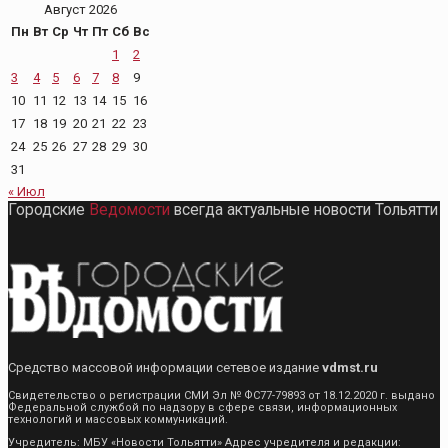
Август 2026
Пн
Вт
Ср
Чт
Пт
Сб
Вс
1
2
3
4
5
6
7
8
9
10
11
12
13
14
15
16
17
18
19
20
21
22
23
24
25
26
27
28
29
30
31
« Июл
Городские
Ведомости
всегда актуальные новости Тольятти
Средство массовой информации сетевое издание
vdmst.ru
Свидетельство о регистрации СМИ Эл № ФС77-79893 от 18.12.2020 г. выдано
Федеральной службой по надзору в сфере связи, информационных
технологий и массовых коммуникаций.
Учредитель: МБУ «Новости Тольятти» Адрес учредителя и редакции: