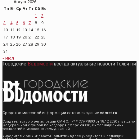
Август 2026
Пн
Вт
Ср
Чт
Пт
Сб
Вс
1
2
3
4
5
6
7
8
9
10
11
12
13
14
15
16
17
18
19
20
21
22
23
24
25
26
27
28
29
30
31
« Июл
Городские
Ведомости
всегда актуальные новости Тольятти
Средство массовой информации сетевое издание
vdmst.ru
Свидетельство о регистрации СМИ Эл № ФС77-79893 от 18.12.2020 г. выдано
Федеральной службой по надзору в сфере связи, информационных
технологий и массовых коммуникаций.
Учредитель: МБУ «Новости Тольятти» Адрес учредителя и редакции: