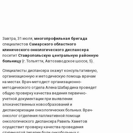
Завтра, 31 июля,
многопрофильная бригада
специалистов
Самарского областного
клинического онкологического диспансера
посетит
Ставропольскую центральную районную
больницу
(г. Тольятти, Автозаводское шоссе, 5).
Специалисты диспансера окажут консультативную,
организационную и методическую помощь врачам
на местах. Врач-методист организационно-
методического отдела Алена Шабардина проведет
общую проверку качества ведения первично-
учетной документации при выявлении
злокачественных новообразований и
диспансеризации онкологических больных. Врач-
онколог отделения паллиативной помощи
онкологического диспансера Равиль Хаметов
осуществит проверку качества проведения
ступенчатой терапии боли онкобольных с