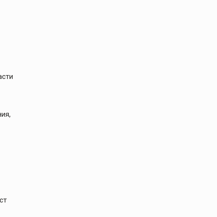
асти
ия,
ст