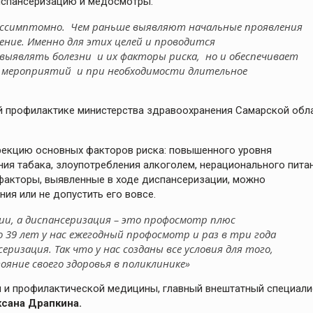
диспансеризацию и медосмотры.
бессимптомно. Чем раньше выявляют начальные проявления
чение. Именно для этих целей и проводится
 выявлять болезни и их факторы риска, но и обеспечивает
х мероприятий и при необходимости длительное
й профилактике министерства здравоохранения Самарской обл
ррекцию основных факторов риска: повышенного уровня
ения табака, злоупотребления алкоголем, нерационального питан
 факторы, выявленные в ходе диспансеризации, можно
ия или не допустить его вовсе.
ии, а диспансеризация – это профосмотр плюс
 39 лет у нас ежегодный профосмотр и раз в три года
еризация. Так что у нас созданы все условия для того,
яние своего здоровья в поликлинике»
 и профилактической медицины, главный внештатный специали
сана Драпкина.