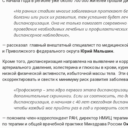
С начала года в регионе уже около 700 000 жителей прошли 
«На ранних стадиях многие заболевания протекают 
болезни или риск их развития, тем успешнее будет ле
диспансеризация. Она не только помогает современно
проведение необходимых лечебных и профилактически
диспансерное наблюдение»,
— рассказал главный внештатный специалист по медицинско
и Приволжского федерального округа
Юрий Мальшин.
Кроме того, диспансеризация направлена на выявление и ко
артериального давления, холестерина и глюкозы в крови, кур
низкой физической активности, избыточной массы тела. Эти
скорректировать и свести к минимуму риск развития заболеван
«Профосмотр – это ядро первого этапа диспансеризац
дополнительные скрининги. Если их соотносить, то до
диспансеризация, а начиная с 40 лет ежегодная диспанс
чтобы каждый мог прийти раз в год и проверить состо
— пояснила член-корреспондент РАН, директор НМИЦ терапии
по терапии и общей врачебной практике Минздрава России
Ок