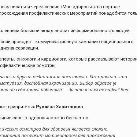
о записаться через сервис «Мое здоровье» на портале
я прохождения профилактических мероприятий понадобится тол
болеваний большой вклад вносит информированность людей.
оссии проводят коммуникационную кампанию национального
 диспансеризации.
апевты, онкологи и кардиологи, которые рассказывают истори
рофилактические осмотры.
гноз и другие медицинские показатели. Как правило, это
аматургия, достойная экранизации. Выбор образов [в
вать на себя хотел работяга — да что я там не видел? Вот
ные приоритеты»
Руслана Харитонова.
ояние своего здоровья можно бесплатно.
ческих осмотров для здоровья человека сложно
я кампания послужит мотиватором для прохождения