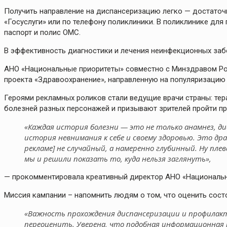
Получить направление на диспансеризацию легко — достаточн
«Госуслуги» или по телефону поликлиники. В поликлинике дл
паспорт и полис ОМС.
В эффективность диагностики и лечения неинфекционных за
АНО «Национальные приоритеты» совместно с Минздравом Р
проекта «Здравоохранение», направленную на популяризацию
Героями рекламных роликов стали ведущие врачи страны: тер
болезней разных персонажей и призывают зрителей пройти п
«Каждая история болезни — это не только анамнез, диа
история невнимания к себе и своему здоровью. Это др
рекламе] не случайный, а намеренно глубинный. Ну пле
мы и решили показать то, куда нельзя заглянуть»,
— прокомментировала креативный директор АНО «Националь
Миссия кампании – напомнить людям о том, что оценить сост
«Важность прохождения диспансеризации и профилакти
переоценить. Уверена, что подобная информационна