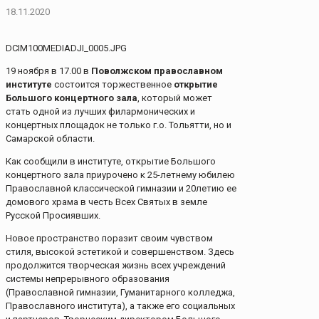
18.11.2020
DCIM100MEDIADJI_0005.JPG
19 ноября в 17.00 в
Поволжском православном
институте
состоится торжественное
открытие
Большого концертного зала
, который может
стать одной из лучших филармонических и
концертных площадок не только г.о. Тольятти, но и
Самарской области.
Как сообщили в институте, открытие Большого
концертного зала приурочено к 25-летнему юбилею
Православной классической гимназии и 20летию ее
домового храма в честь Всех Святых в земле
Русской Просиявших.
Новое пространство поразит своим чувством
стиля, высокой эстетикой и совершенством. Здесь
продолжится творческая жизнь всех учреждений
системы непрерывного образования
(Православной гимназии, Гуманитарного колледжа,
Православного института), а также его социальных