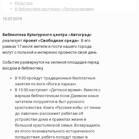
Культура
В библиотеке наступает «Детское время»
15.07.2019
Библиотека Культурного центра «Автоград»
реализует
проект «Свободная среда»
. В его
рамках 17 июля жители и гости нашего города
могут с пользой и интересно провести свой день.
События развернутся на зеленой площадке перед
входом в библиотеку.
В 9.30 пройдут традиционные бесплатные
занятия по йоге «Йога в парках».
В 15.00 наступает «Детское время». Вместе с
верным библиотечным псом Джемом юные
читатели погрузятся в быт русского
крестьянства. Книга «Русские избы: от печки
до лавочки» расскажет ребятам об
устройстве дома и правилах жизни в
большой крестьянской семье. Возвращаясь
из этого познавательного исторического
путешествия, ребята попадут прямо в