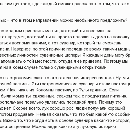
 неким центром, где каждый сможет рассказать о том, что тако
ых – что в этом направлении можно необычного предложить?
ло модным привозить магнит, который ты повесишь на
и тот предмет, который ты не просто положишь дома на полочку
аться воспоминаниями, а тот сувенир, который ты сможешь
изни. Наверное, по этой причине последнее время такими мод
звестных личностей, сувенирные шоперы. Я каждый день могу б
 напоминать о той местности, откуда я её привезла. Поэтому мы
ся ни в коем случае только сувенирными открытками.
т гастрономических, то это отдельная интересная тема. Ну, мы
лочной пастилы. Эти гастрономические сувениры стали настоя
м «Чак- чак», из Коломны пастилу, из Тулы пряники. Если
 были моменты, связанные, скажем так, с продуктами питания.
ропольчане повально увлеклись посадкой лука. Почему это
 нет. Скорее всего, лук хорошо рос, люди получали хороший
 потом продавали. Нельзя сказать, что это был какой-то особы
. Важно то, что когда есть в основе сувенира какая-то история
ановится ценным. Можно ведь как-то эту луковую историю