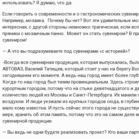
использовать? Я думаю, что да.
Если говорить о современности и о гастрономических сувенира
Например, мозаика. Почему бы нет? Вот эти удивительные мо
интересная, с другой стороны немножко трагическая, если вс
пряники с мозаичным панно. Может он стать сувениром? В при
сувениром!
— А что вы подразумеваете под сувенирами «с историей»?
-Всегда вся сувенирная продукция, которая выпускалась, б
АВТОВАЗ, Василий Татищев, который стоит у нас на берегу Вол
сегодняшнем его моменте. А ведь наш город имеет более глуб
Когда-то наш город был тихим провинциальным. Здесь строи
курортным городом, потому что на стыке девятнадцатого и 
количество людей из Москвы и Санкт-Петербурга. Их манили 
воздухом. И люди уезжали из крупных городов сюда, в глубин
мало кому известна. И пусть сейчас этого города не существу
мере, хранить об этом память, потому что это на самом деле 
сувенирной продукции.
— Вы ведь не одни будете реализовать проект? Кто ваши пар