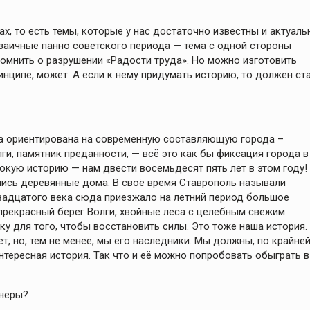
х, то есть темы, которые у нас достаточно известны и актуаль
заичные панно советского периода — тема с одной стороны
помнить о разрушении «Радости труда». Но можно изготовить
нципе, может. А если к нему придумать историю, то должен ст
ыла ориентирована на современную составляющую города –
ги, памятник преданности, — всё это как бы фиксация города в
окую историю — нам двести восемьдесят пять лет в этом году!
лись деревянные дома. В своё время Ставрополь называли
двадцатого века сюда приезжало на летний период большое
прекрасный берег Волги, хвойные леса с целебным свежим
ку для того, чтобы восстановить силы. Это тоже наша история.
ет, но, тем не менее, мы его наследники. Мы должны, по крайне
интересная история. Так что и её можно попробовать обыграть в
тнеры?