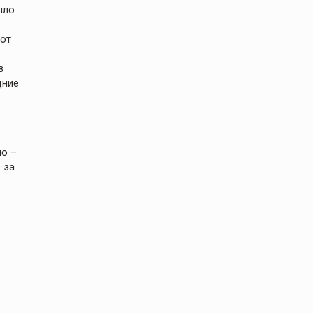
ыло
тот
в
дние
но –
 за