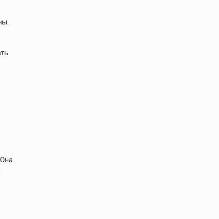
ны.
ать
 Она
й