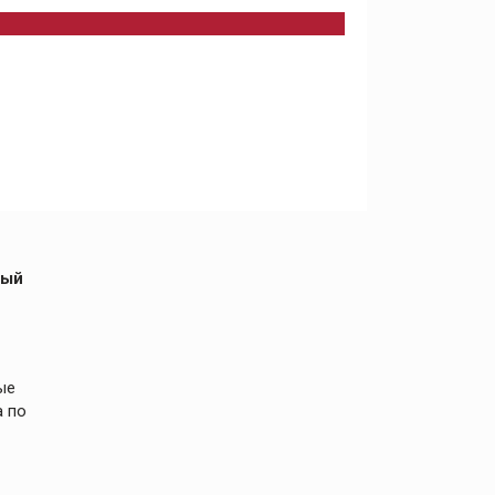
ный
ые
а по