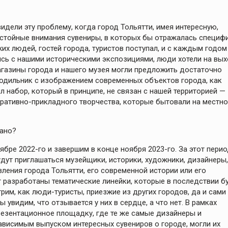
видели эту проблему, когда город Тольятти, имея интересную,
остойные внимания сувениры, в которых бы отражалась специф
жих людей, гостей города, туристов поступал, и с каждым годом
ясь с нашими историческими экспозициями, люди хотели на вы
магазины города и нашего музея могли предложить достаточно
лодильник с изображением современных объектов города, как
л набор, который в принципе, не связан с нашей территорией —
коративно-прикладного творчества, которые бытовали на местн
мано?
оябре 2022-го и завершим в конце ноября 2023-го. За этот пери
дут приглашаться музейщики, историки, художники, дизайнеры,
вления города Тольятти, его современной истории или его
т разработаны тематические линейки, которые в последствии б
им, как люди-туристы, приезжие из других городов, да и сами
 увидим, что отзывается у них в сердце, а что нет. В рамках
резентационное площадку, где те же самые дизайнеры и
висимым выпуском интересных сувениров о городе, могли их