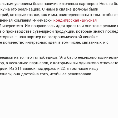
ательным условием было наличие ключевых партнеров. Нельзя б
явку на его реализацию. С нами в связке должны были
рий, которые так же, как и мы, заинтересованы в том, чтобы э
твенная компания «Ричмарк»,
кондитерская «Вкусная
ниверситета. Им понравилась идея проекта и они тоже решили 
сё о производстве сувенирной продукции, которые знают после
история» — наш партнер по гастрономической линейке
 количество интересных идей, в том числе, связанных, и с
деешься на то, что ты победишь. Это было немножко волнитель
р, а несколько партнеров, с которыми вы одинаково отвечаете
или. Из 211 заявок поддержали 22, в том числе нашу
знали, она достойна того, чтобы ее реализовали.