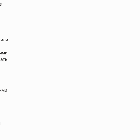
е
 или
ными
рать
щими
й
,