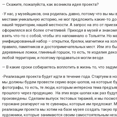
— Скажите, пожалуйста, как возникла идея проекта?
-У нас, у музейщиков, она родилась давно, потому что вы мы 
местами уникальную историю, не мог предложить какие-то д
нашей территории, нашей местности. А запрос на это от приез
оформлялся всё более отчетливей. Приходя в музей и знаком
взять что-то с собой, чтобы это напоминало о Тольятти. Но 
унифицированный набор – открытки, брелки, магнитики на хо
правило, памятников и достопримечательных мест. Или это бы
деревянные ложки, глиняный горшок, то есть, те изделия де
любой территории, и поэтому продаваться могли везде.
— В какие сроки собираетесь воплотить в жизнь то, что заду
-Реализация проекта будет идти в течение года. Стартуем в н
мы должны будем провести серию ворк-шопов, на которые бу
фотографы, то есть, те люди, которым интересна тема предъя
прошлого через продукцию. На этих ворк-шопах как раз буду
произведены. Сделаем выпуск тестовых тиражей, и мы посмотр
горожане реагируют на те сувениры, которые им предложат. Мы
реализации проекта мы хотим на базе музея создать такую п
художники, которые занимаются своим самостоятельным неза