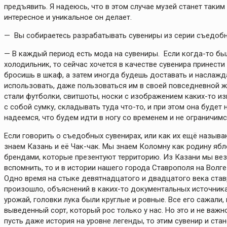
предъявить. Я надеюсь, что в этом случае музей станет таким
интересное и уникальное он делает.
— Вы собираетесь разрабатывать сувениры из серии съедобн
— В каждый период есть мода на сувениры. Если когда-то бы
холодильник, то сейчас хочется в качестве сувенира принест
бросишь в шкаф, а затем иногда будешь доставать и наслажд
использовать, даже пользоваться им в своей повседневной ж
стали футболки, свитшоты, носки с изображением каких-то и
с собой сумку, складывать туда что-то, и при этом она будет
надеемся, что будем идти в ногу со временем и не ограничим
Если говорить о съедобных сувенирах, или как их ещё называю
знаем Казань и её Чак-чак. Мы знаем Коломну как родину яб
брендами, которые презентуют территорию. Из Казани мы везе
вспомнить, то и в истории нашего города Ставрополя на Волге
Одно время на стыке девятнадцатого и двадцатого века став
произошло, объяснений в каких-то документальных источниках
урожай, головки лука были круглые и ровные. Все его сажали,
выведенный сорт, который рос только у нас. Но это и не важно
пусть даже история на уровне легенды, то этим сувенир и ст