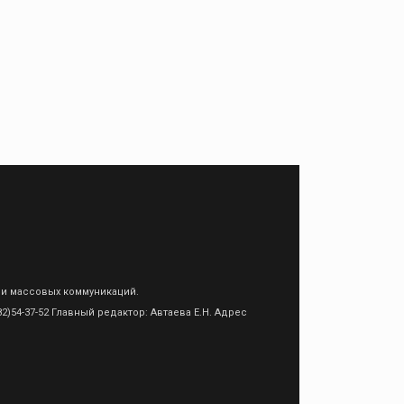
 и массовых коммуникаций.
)54-37-52 Главный редактор: Автаева Е.Н. Адрес