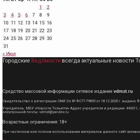
1
2
3
4
5
6
7
8
9
10
11
12
13
14
15
16
17
18
19
20
21
22
23
24
25
26
27
28
29
30
31
« Июл
Городские
Ведомости
всегда актуальные новости Т
Средство массовой информации сетевое издание
vdmst.ru
Свидетельство о регистрации СМИ Эл № ФС77-79893 от 18.12.2020 г. выдан
Учредитель: МБУ «Новости Тольятти» Адрес учредителя и редакции: 445011, С
электронной почты: vdmst@yandex.ru
Возрастные ограничения: 18+
При частичном или полном использовании материалов данного сайт активная