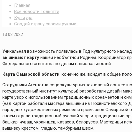
Главная
Все новости Тольятти
Культура
Создай страну своими руками!
13.03.2022
Уникальная возможность появилась в Год культурного наслед
вышивают карту
нашей необъятной Родины. Координатор пр
Федерального агентства по делам национальностей.
Карта Самарской области
, конечно же, войдет в общее поло
Сотрудники Агентства социокультурных технологий совместно
государственный институт культуры) разработали дизайн мак
карте узор с использованием традиционных орнаментов и си
(над картой работали мастера вышивки из Похвистневского Д
народных художественных ремесел и промыслов Самарской об
своем отрезе традиционный русский узор и традиционные ор
башкир, чуваш, украинцев, казахов, белорусов. Мастерицы и
вышивку крестом, гладью, тамбурным швом.