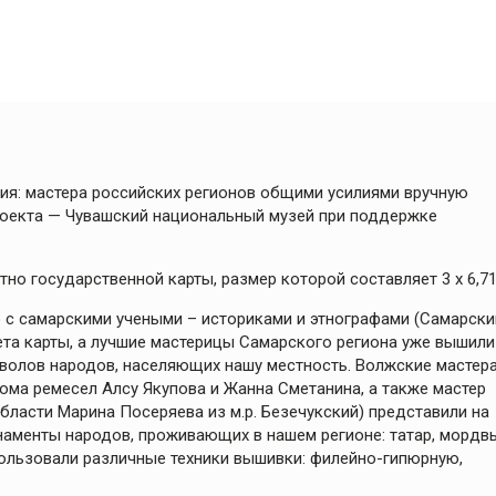
ия: мастера российских регионов общими усилиями вручную
оекта — Чувашский национальный музей при поддержке
тно государственной карты, размер которой составляет 3 х 6,71
 с самарскими учеными – историками и этнографами (Самарски
ета карты, а лучшие мастерицы Самарского региона уже вышили
мволов народов, населяющих нашу местность. Волжские мастер
ома ремесел Алсу Якупова и Жанна Сметанина, а также мастер
ласти Марина Посеряева из м.р. Безечукский) представили на
наменты народов, проживающих в нашем регионе: татар, мордв
спользовали различные техники вышивки: филейно-гипюрную,