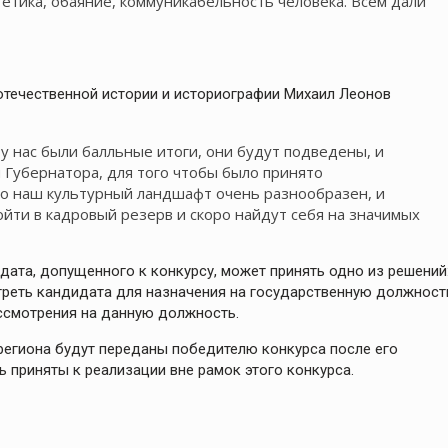
етика, обаяние, коммуникабельность человека. Всем дали
течественной истории и историографии Михаил Леонов
у нас были балльные итоги, они будут подведены, и
Губернатора, для того чтобы было принято
то наш культурный ландшафт очень разнообразен, и
ойти в кадровый резерв и скоро найдут себя на значимых
ата, допущенного к конкурсу, может принять одно из решений
реть кандидата для назначения на государственную должност
ссмотрения на данную должность.
региона будут переданы победителю конкурса после его
 приняты к реализации вне рамок этого конкурса.