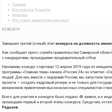
Главная
Все новости Тольятти
Культура
Кто станет министром культуры?
02.08.2019
Завершен третий (очный) этап
конкурса на должность мини
Как сообщает пресс-служба правительства Самарской област
с кандидатами, прошедшими предварительный отбор.
Напомним, конкурс стартовал 12 апреля 2019 года по инициа
программы «Главная тема» канала «Россия 24» он отметил: «Се
людей. Для них, вместе с лидерами России, мы запустили про
проекта — создать кадровый резерв, и не только для государ
механизмов привлечения высококлассных специалистов стане
Всего для участия в конкурсе было подано 48 заявок, и к 
прошедшие первый и второй этапы конкурса. Среди них, кста
Радьков
.