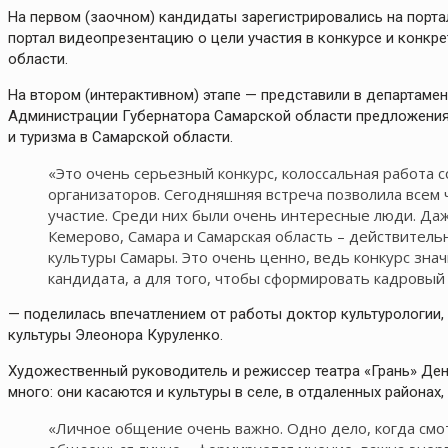
На первом (заочном) кандидаты зарегистрировались на портал
портал видеопрезентацию о цели участия в конкурсе и конкр
области.
На втором (интерактивном) этапе — представили в департаме
Администрации Губернатора Самарской области предложения,
и туризма в Самарской области.
«Это очень серьезный конкурс, колоссальная работа с
организаторов. Сегодняшняя встреча позволила всем ч
участие. Среди них были очень интересные люди. Даж
Кемерово, Самара и Самарская область – действител
культуры Самары. Это очень ценно, ведь конкурс зна
кандидата, а для того, чтобы сформировать кадровый
— поделилась впечатлением от работы доктор культурологии,
культуры Элеонора Куруленко.
Художественный руководитель и режиссер театра «Грань» Ден
много: они касаются и культуры в селе, в отдаленных районах,
«Личное общение очень важно. Одно дело, когда смо