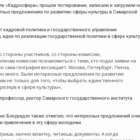
е «Кадросфера»; прошли тестирование; записали и загрузили н
етных предложениях по развитию сферы культуры в Самарской
нт кадровой политики и государственного управления
 идеи по реализации государственной политики в сфере культ
о стороны участников, со стороны комиссии,
ленам комиссии познакомиться с теми, кто подал заявки на
е сама география восхищает: Москва, Петербург, Пенза,
ьно много. Были интересные предложения по развитию
чим не только для того, чтобы выбрать единственного
 резерв в сфере культуры»,
 профессор, ректор Самарского государственного института
ис Бокурадзе также отметил, что интересных предложений оче
 и привлечения в эту сферу молодежи.
тришь заочно визитку, читаешь документы. А когда