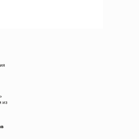
ния
ь
м из
ав