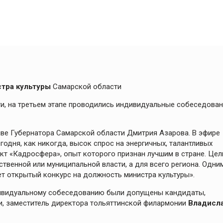
стра культуры
Самарской области
и, на третьем этапе проводились индивидуальные собеседова
тиве Губернатора Самарской области Дмитрия Азарова. В эфире
годня, как никогда, высок спрос на энергичных, талантливых
ект «Кадросфера», опыт которого признан лучшим в стране. Цел
ственной или муниципальной власти, а для всего региона. Одни
т открытый конкурс на должность министра культуры».
индивидуальному собеседованию были допущены кандидаты,
ти, заместитель директора тольяттинской филармонии
Владисл