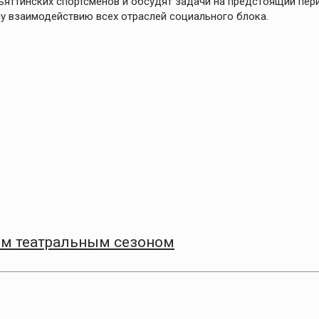
ьяттинских спортсменов и обсудят задачи на предстоящий пер
 взаимодействию всех отраслей социального блока.
9‑м театральным сезоном